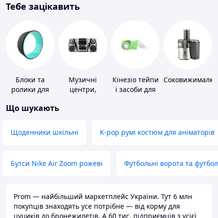
Тебе зацікавить
Блоки та
Музичні
Кінезіо тейпи
Соковижималки
ролики для
центри,
і засоби для
йоги
магнітоли
тейпування
Що шукають
Щоденники шкільні
K-pop румі костюм для аніматорів
Бутси Nike Air Zoom рожеві
Футбольні ворота та футбо
Prom — найбільший маркетплейс України. Тут 6 млн
покупців знаходять усе потрібне — від корму для
цуциків до бронежилетів. А 60 тис. підприємців з усієї