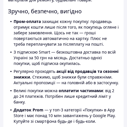
Зручно, безпечно, вигідно
Пром-оплата
захищає кожну покупку: продавець
отримує кошти лише після того, як покупець огляне і
забере замовлення. Щось не так — гроші
повертаються автоматично на картку. Плюс не
треба переплачувати за післяплату на пошті.
З підпискою Smart — безкоштовна доставка по всій
Україні за 50 грн на місяць. Достатньо однієї
покупки, щоб підписка окупилась.
Регулярно проходять
акції від продавців та сезонні
знижки.
Стежимо, щоб знижки були справжніми.
Актуальні пропозиції — на головній або в застосунку.
Великі покупки можна
оплатити частинами
: від 2
до 24 платежів. Потрібен лише кредитний ліміт у
банку.
Додаток Prom
— у топ-3 категорії «Покупки» в App
Store і має понад 10 млн завантажень у Google Play.
Купуйте зі смартфона будь-де і будь-коли.