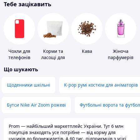
Тебе зацікавить
Чохли для
Корми та
Кава
Жіноча
телефонів
ласощі для
парфумерія
домашніх
Що шукають
тварин і
птахів
Щоденники шкільні
K-pop румі костюм для аніматорів
Бутси Nike Air Zoom рожеві
Футбольні ворота та футбо
Prom — найбільший маркетплейс України. Тут 6 млн
покупців знаходять усе потрібне — від корму для
цуциків до бронежилетів. А 60 тис. підприємців з усієї