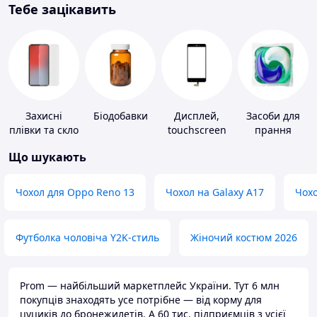
Тебе зацікавить
Захисні
Біодобавки
Дисплей,
Засоби для
плівки та скло
touchscreen
прання
для
для телефонів
Що шукають
портативних
пристроїв
Чохол для Oppo Reno 13
Чохол на Galaxy A17
Чохо
Футболка чоловіча Y2K-стиль
Жіночий костюм 2026
Prom — найбільший маркетплейс України. Тут 6 млн
покупців знаходять усе потрібне — від корму для
цуциків до бронежилетів. А 60 тис. підприємців з усієї