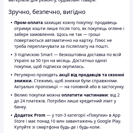
Зручно, безпечно, вигідно
Пром-оплата
захищає кожну покупку: продавець
отримує кошти лише після того, як покупець огляне і
забере замовлення. Щось не так — гроші
повертаються автоматично на картку. Плюс не
треба переплачувати за післяплату на пошті.
З підпискою Smart — безкоштовна доставка по всій
Україні за 50 грн на місяць. Достатньо однієї
покупки, щоб підписка окупилась.
Регулярно проходять
акції від продавців та сезонні
знижки.
Стежимо, щоб знижки були справжніми.
Актуальні пропозиції — на головній або в застосунку.
Великі покупки можна
оплатити частинами
: від 2
до 24 платежів. Потрібен лише кредитний ліміт у
банку.
Додаток Prom
— у топ-3 категорії «Покупки» в App
Store і має понад 10 млн завантажень у Google Play.
Купуйте зі смартфона будь-де і будь-коли.