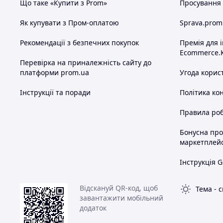
Що таке «Купити з Prom»
Просування в
Як купувати з Пром-оплатою
Sprava.prom
Рекомендації з безпечних покупок
Премія для 
Ecommerce.
Перевірка на приналежність сайту до
платформи prom.ua
Угода корис
Інструкції та поради
Політика ко
Правила роб
Бонусна пр
маркетплей
Інструкція G
Відскануй QR-код, щоб
Тема
-
с
завантажити мобільний
додаток