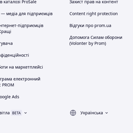
 каталозі ProSale
Захист прав на контент
 — медіа для підприємців
Content right protection
інтернет-підприємців
Відгуки про prom.ua
Кращі
Допомога Силам оборони
тувача
(Volonter by Prom)
нфіденційності
оти на маркетплейсі
ограма електронний
с PROM
oogle Ads
вітла
Українська
BETA