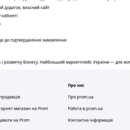
й додаток, власний сайт
 кабінеті
в
ще до підтвердження замовлення
 і розвитку бізнесу. Найбільший маркетплейс України — для міл
Про нас
 продавців
Про prom.ua
тернет-магазин
на Prom
Робота в prom.ua
авати на Prom
Контактна інформація