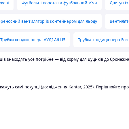
ожеві
Футбольні ворота та футбольний м'яч
Двигун із
реносний вентилятор із контейнером для льоду
Вентилят
Трубки кондиціонера АУДІ А6 Ц5
Трубка кондиціонера Ford
в знаходять усе потрібне — від корму для цуциків до бронежилет
ажуть самі покупці (дослідження Kantar, 2025). Порівнюйте пропо