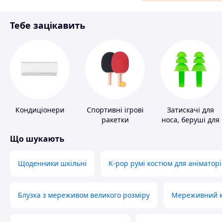
Матеріали для ремонту
Тебе зацікавить
Спорт і відпочинок
Кондиціонери
Спортивні ігрові
Затискачі для
ракетки
носа, беруші для
плавання
Що шукають
Щоденники шкільні
K-pop румі костюм для аніматорі
Блузка з мереживом великого розміру
Мереживний ко