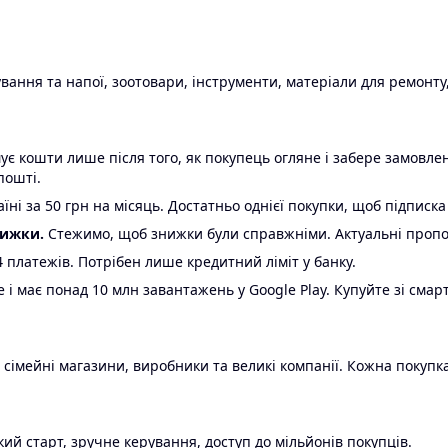
ання та напої, зоотовари, інструменти, матеріали для ремонту,
є кошти лише після того, як покупець огляне і забере замовл
пошті.
ні за 50 грн на місяць. Достатньо однієї покупки, щоб підписка
нижки.
Стежимо, щоб знижки були справжніми. Актуальні пропози
24 платежів. Потрібен лише кредитний ліміт у банку.
e і має понад 10 млн завантажень у Google Play. Купуйте зі смар
 сімейні магазини, виробники та великі компанії. Кожна покупка
ий старт, зручне керування, доступ до мільйонів покупців.