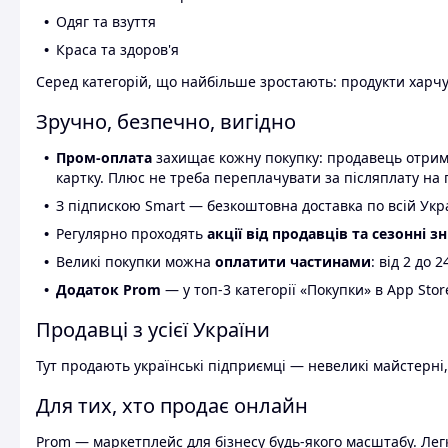
Одяг та взуття
Краса та здоров'я
Серед категорій, що найбільше зростають: продукти харчув
Зручно, безпечно, вигідно
Пром-оплата
захищає кожну покупку: продавець отриму
картку. Плюс не треба переплачувати за післяплату на 
З підпискою Smart — безкоштовна доставка по всій Украї
Регулярно проходять
акції від продавців та сезонні з
Великі покупки можна
оплатити частинами
: від 2 до 
Додаток Prom
— у топ-3 категорії «Покупки» в App Stor
Продавці з усієї України
Тут продають українські підприємці — невеликі майстерні,
Для тих, хто продає онлайн
Prom — маркетплейс для бізнесу будь-якого масштабу. Легк