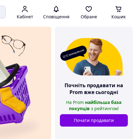
Кабінет
Сповіщення
Обране
Кошик
О! Є замовлення
Почніть продавати на
Prom
вже сьогодні
На
Prom
найбільша база
покупців
з рейтингом
!
Почати продавати