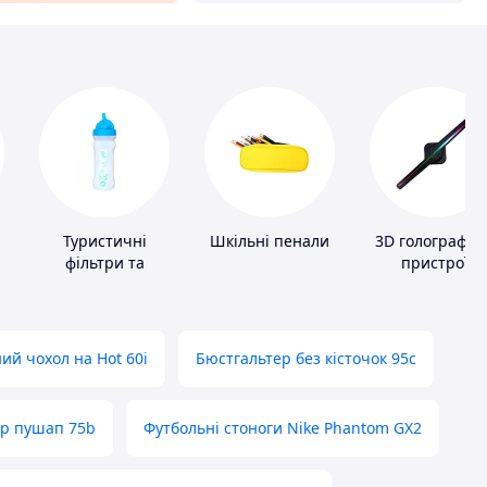
Туристичні
Шкільні пенали
3D голографіч
фільтри та
пристрої
пігулки для
питної води
ий чохол на Hot 60i
Бюстгальтер без кісточок 95с
ер пушап 75b
Футбольні стоноги Nike Phantom GX2