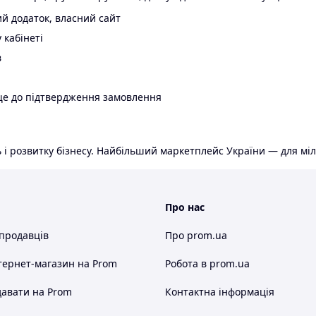
й додаток, власний сайт
 кабінеті
в
ще до підтвердження замовлення
 і розвитку бізнесу. Найбільший маркетплейс України — для міл
Про нас
 продавців
Про prom.ua
тернет-магазин
на Prom
Робота в prom.ua
авати на Prom
Контактна інформація