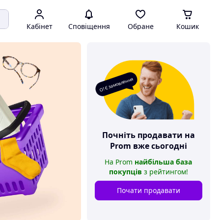
Кабінет
Сповіщення
Обране
Кошик
О! Є замовлення
Почніть продавати на
Prom
вже сьогодні
На
Prom
найбільша база
покупців
з рейтингом
!
Почати продавати