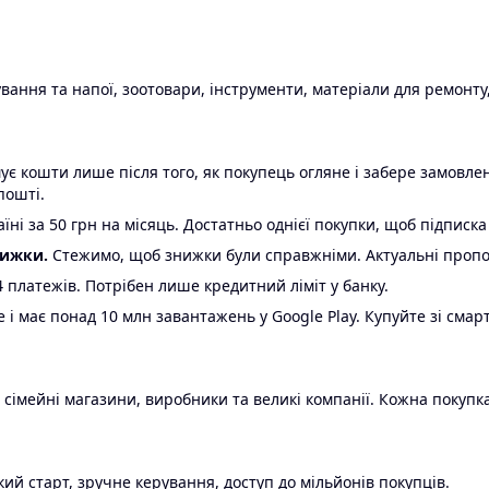
ання та напої, зоотовари, інструменти, матеріали для ремонту,
є кошти лише після того, як покупець огляне і забере замовл
пошті.
ні за 50 грн на місяць. Достатньо однієї покупки, щоб підписка
нижки.
Стежимо, щоб знижки були справжніми. Актуальні пропози
24 платежів. Потрібен лише кредитний ліміт у банку.
e і має понад 10 млн завантажень у Google Play. Купуйте зі смар
 сімейні магазини, виробники та великі компанії. Кожна покупка
ий старт, зручне керування, доступ до мільйонів покупців.