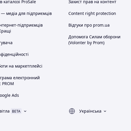
 каталозі ProSale
Захист прав на контент
 — медіа для підприємців
Content right protection
інтернет-підприємців
Відгуки про prom.ua
Кращі
Допомога Силам оборони
тувача
(Volonter by Prom)
нфіденційності
оти на маркетплейсі
ограма електронний
с PROM
oogle Ads
вітла
Українська
BETA