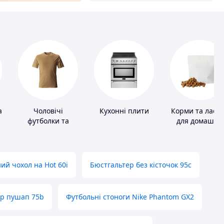
а
Чоловічі
Кухонні плити
Корми та ласо
футболки та
для домашніх
майки
тварин і птахі
ий чохол на Hot 60i
Бюстгальтер без кісточок 95с
ер пушап 75b
Футбольні стоноги Nike Phantom GX2