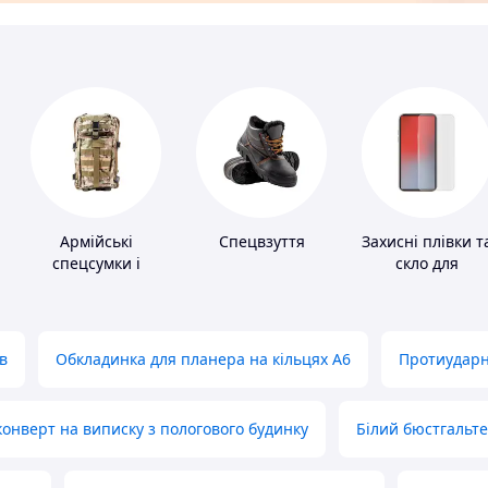
Армійські
Спецвзуття
Захисні плівки т
спецсумки і
скло для
рюкзаки
портативних
пристроїв
в
Обкладинка для планера на кільцях А6
Протиударн
нверт на виписку з пологового будинку
Білий бюстгальт