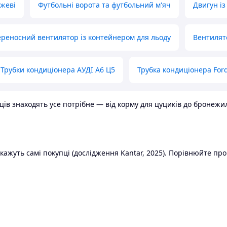
ожеві
Футбольні ворота та футбольний м'яч
Двигун із
реносний вентилятор із контейнером для льоду
Вентилят
Трубки кондиціонера АУДІ А6 Ц5
Трубка кондиціонера Ford
в знаходять усе потрібне — від корму для цуциків до бронежилет
ажуть самі покупці (дослідження Kantar, 2025). Порівнюйте пропо