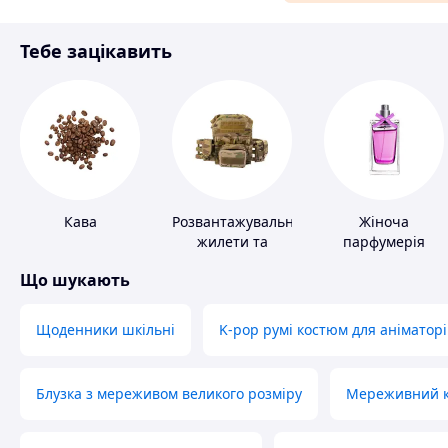
Матеріали для ремонту
Тебе зацікавить
Спорт і відпочинок
Кава
Розвантажувальні
Жіноча
жилети та
парфумерія
плитоноски без
Що шукають
плит
Щоденники шкільні
K-pop румі костюм для аніматорі
Блузка з мереживом великого розміру
Мереживний ко