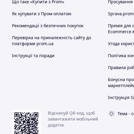
Що таке «Купити з Prom»
Просування в
Як купувати з Пром-оплатою
Sprava.prom
Рекомендації з безпечних покупок
Премія для 
Ecommerce.
Перевірка на приналежність сайту до
платформи prom.ua
Угода корис
Інструкції та поради
Політика ко
Правила роб
Бонусна пр
маркетплей
Інструкція G
Відскануй QR-код, щоб
Тема
-
с
завантажити мобільний
додаток