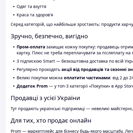
Одяг та взуття
Краса та здоров'я
Серед категорій, що найбільше зростають: продукти харчув
Зручно, безпечно, вигідно
Пром-оплата
захищає кожну покупку: продавець отриму
картку. Плюс не треба переплачувати за післяплату на 
З підпискою Smart — безкоштовна доставка по всій Украї
Регулярно проходять
акції від продавців та сезонні з
Великі покупки можна
оплатити частинами
: від 2 до 
Додаток Prom
— у топ-3 категорії «Покупки» в App Stor
Продавці з усієї України
Тут продають українські підприємці — невеликі майстерні,
Для тих, хто продає онлайн
Prom — маркетплейс для бізнесу будь-якого масштабу. Легк