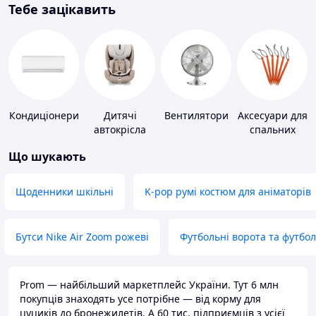
Тебе зацікавить
Кондиціонери
Дитячі
Вентилятори
Аксесуари для
автокрісла
спальних
мішків,
Що шукають
карематів та
наметів
Щоденники шкільні
K-pop румі костюм для аніматорів
Бутси Nike Air Zoom рожеві
Футбольні ворота та футбо
Prom — найбільший маркетплейс України. Тут 6 млн
покупців знаходять усе потрібне — від корму для
цуциків до бронежилетів. А 60 тис. підприємців з усієї