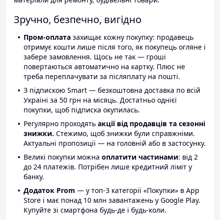
Зручно, безпечно, вигідно
Пром-оплата
захищає кожну покупку: продавець
отримує кошти лише після того, як покупець огляне і
забере замовлення. Щось не так — гроші
повертаються автоматично на картку. Плюс не
треба переплачувати за післяплату на пошті.
З підпискою Smart — безкоштовна доставка по всій
Україні за 50 грн на місяць. Достатньо однієї
покупки, щоб підписка окупилась.
Регулярно проходять
акції від продавців та сезонні
знижки.
Стежимо, щоб знижки були справжніми.
Актуальні пропозиції — на головній або в застосунку.
Великі покупки можна
оплатити частинами
: від 2
до 24 платежів. Потрібен лише кредитний ліміт у
банку.
Додаток Prom
— у топ-3 категорії «Покупки» в App
Store і має понад 10 млн завантажень у Google Play.
Купуйте зі смартфона будь-де і будь-коли.