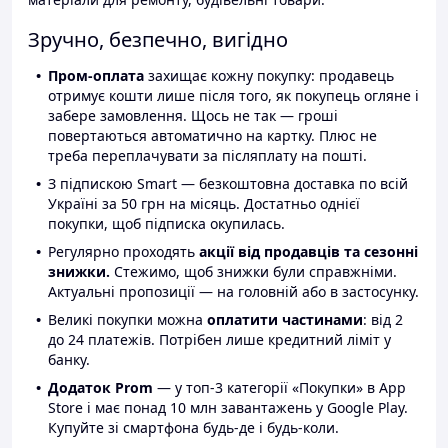
Зручно, безпечно, вигідно
Пром-оплата
захищає кожну покупку: продавець
отримує кошти лише після того, як покупець огляне і
забере замовлення. Щось не так — гроші
повертаються автоматично на картку. Плюс не
треба переплачувати за післяплату на пошті.
З підпискою Smart — безкоштовна доставка по всій
Україні за 50 грн на місяць. Достатньо однієї
покупки, щоб підписка окупилась.
Регулярно проходять
акції від продавців та сезонні
знижки.
Стежимо, щоб знижки були справжніми.
Актуальні пропозиції — на головній або в застосунку.
Великі покупки можна
оплатити частинами
: від 2
до 24 платежів. Потрібен лише кредитний ліміт у
банку.
Додаток Prom
— у топ-3 категорії «Покупки» в App
Store і має понад 10 млн завантажень у Google Play.
Купуйте зі смартфона будь-де і будь-коли.