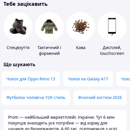
Тебе зацікавить
Спецвзуття
Тактичний і
Кава
Дисплей,
формений
touchscreen
одяг
для телефонів
Що шукають
Чохол для Oppo Reno 13
Чохол на Galaxy A17
Чохо
Футболка чоловіча Y2K-стиль
Жіночий костюм 2026
Prom — найбільший маркетплейс України. Тут 6 млн
покупців знаходять усе потрібне — від корму для
цуциків до бронежилетів. А 60 тис. підприємців з усієї