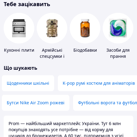
Тебе зацікавить
Кухонні плити
Армійські
Біодобавки
Засоби для
спецсумки і
прання
рюкзаки
Що шукають
Щоденники шкільні
K-pop румі костюм для аніматорів
Бутси Nike Air Zoom рожеві
Футбольні ворота та футбо
Prom — найбільший маркетплейс України. Тут 6 млн
покупців знаходять усе потрібне — від корму для
цуциків до бронежилетів. А 60 тис. підприємців з усієї