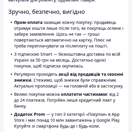
Зручно, безпечно, вигідно
Пром-оплата
захищає кожну покупку: продавець
отримує кошти лише після того, як покупець огляне і
забере замовлення. Щось не так — гроші
повертаються автоматично на картку. Плюс не
треба переплачувати за післяплату на пошті.
З підпискою Smart — безкоштовна доставка по всій
Україні за 50 грн на місяць. Достатньо однієї
покупки, щоб підписка окупилась.
Регулярно проходять
акції від продавців та сезонні
знижки.
Стежимо, щоб знижки були справжніми.
Актуальні пропозиції — на головній або в застосунку.
Великі покупки можна
оплатити частинами
: від 2
до 24 платежів. Потрібен лише кредитний ліміт у
банку.
Додаток Prom
— у топ-3 категорії «Покупки» в App
Store і має понад 10 млн завантажень у Google Play.
Купуйте зі смартфона будь-де і будь-коли.