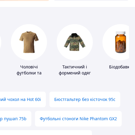
Чоловічі
Тактичний і
Біодобавки
футболки та
формений одяг
майки
ий чохол на Hot 60i
Бюстгальтер без кісточок 95с
ер пушап 75b
Футбольні стоноги Nike Phantom GX2