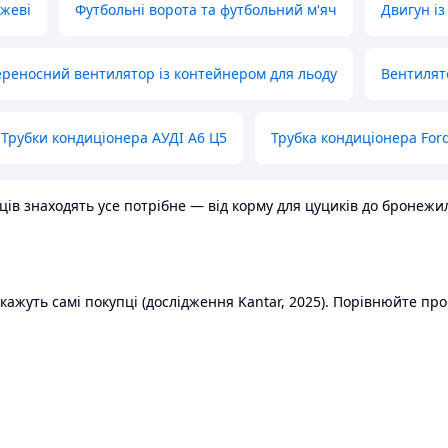
ожеві
Футбольні ворота та футбольний м'яч
Двигун із
реносний вентилятор із контейнером для льоду
Вентилят
Трубки кондиціонера АУДІ А6 Ц5
Трубка кондиціонера Ford
в знаходять усе потрібне — від корму для цуциків до бронежилет
ажуть самі покупці (дослідження Kantar, 2025). Порівнюйте пропо