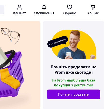
Кабінет
Сповіщення
Обране
Кошик
О! Є замовлення
Почніть продавати на
Prom
вже сьогодні
На
Prom
найбільша база
покупців
з рейтингом
!
Почати продавати