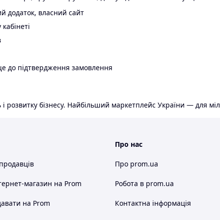
й додаток, власний сайт
 кабінеті
в
ще до підтвердження замовлення
 і розвитку бізнесу. Найбільший маркетплейс України — для міл
Про нас
 продавців
Про prom.ua
тернет-магазин
на Prom
Робота в prom.ua
авати на Prom
Контактна інформація