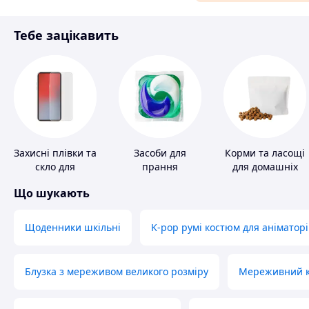
Матеріали для ремонту
Тебе зацікавить
Спорт і відпочинок
Захисні плівки та
Засоби для
Корми та ласощі
скло для
прання
для домашніх
портативних
тварин і птахів
Що шукають
пристроїв
Щоденники шкільні
K-pop румі костюм для аніматорі
Блузка з мереживом великого розміру
Мереживний ко