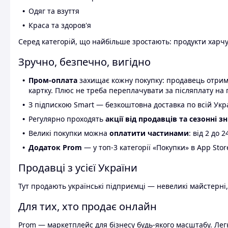
Одяг та взуття
Краса та здоров'я
Серед категорій, що найбільше зростають: продукти харчув
Зручно, безпечно, вигідно
Пром-оплата
захищає кожну покупку: продавець отриму
картку. Плюс не треба переплачувати за післяплату на 
З підпискою Smart — безкоштовна доставка по всій Украї
Регулярно проходять
акції від продавців та сезонні з
Великі покупки можна
оплатити частинами
: від 2 до 
Додаток Prom
— у топ-3 категорії «Покупки» в App Stor
Продавці з усієї України
Тут продають українські підприємці — невеликі майстерні,
Для тих, хто продає онлайн
Prom — маркетплейс для бізнесу будь-якого масштабу. Легк