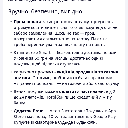
Зручно, безпечно, вигідно
Пром-оплата
захищає кожну покупку: продавець
отримує кошти лише після того, як покупець огляне і
забере замовлення. Щось не так — гроші
повертаються автоматично на картку. Плюс не
треба переплачувати за післяплату на пошті.
З підпискою Smart — безкоштовна доставка по всій
Україні за 50 грн на місяць. Достатньо однієї
покупки, щоб підписка окупилась.
Регулярно проходять
акції від продавців та сезонні
знижки.
Стежимо, щоб знижки були справжніми.
Актуальні пропозиції — на головній або в застосунку.
Великі покупки можна
оплатити частинами
: від 2
до 24 платежів. Потрібен лише кредитний ліміт у
банку.
Додаток Prom
— у топ-3 категорії «Покупки» в App
Store і має понад 10 млн завантажень у Google Play.
Купуйте зі смартфона будь-де і будь-коли.