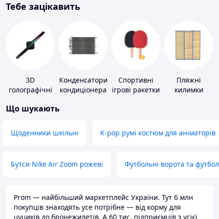
Тебе зацікавить
3D
Конденсатори
Спортивні
Пляжні
голографічні
кондиціонера
ігрові ракетки
килимки
пристрої
Що шукають
Щоденники шкільні
K-pop румі костюм для аніматорів
Бутси Nike Air Zoom рожеві
Футбольні ворота та футбо
Prom — найбільший маркетплейс України. Тут 6 млн
покупців знаходять усе потрібне — від корму для
цуциків до бронежилетів. А 60 тис. підприємців з усієї