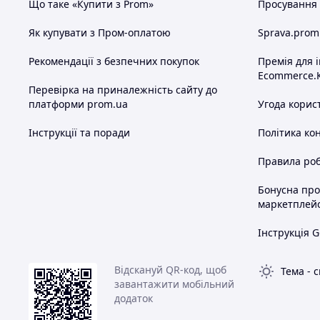
Що таке «Купити з Prom»
Просування в
Як купувати з Пром-оплатою
Sprava.prom
Рекомендації з безпечних покупок
Премія для 
Ecommerce.
Перевірка на приналежність сайту до
платформи prom.ua
Угода корис
Інструкції та поради
Політика ко
Правила роб
Бонусна пр
маркетплей
Інструкція G
Відскануй QR-код, щоб
Тема
-
с
завантажити мобільний
додаток