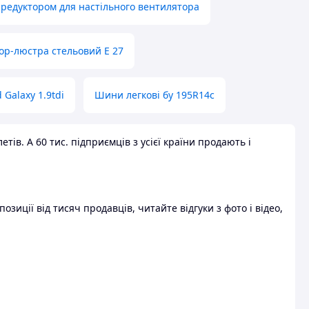
 редуктором для настільного вентилятора
ор-люстра стельовий E 27
 Galaxy 1.9tdi
Шини легкові бу 195R14c
ів. А 60 тис. підприємців з усієї країни продають і
зиції від тисяч продавців, читайте відгуки з фото і відео,