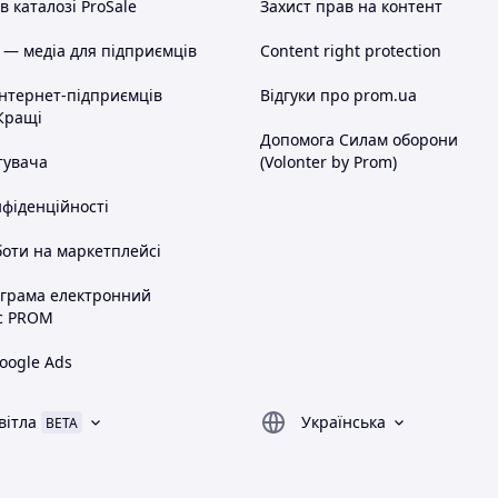
 каталозі ProSale
Захист прав на контент
 — медіа для підприємців
Content right protection
інтернет-підприємців
Відгуки про prom.ua
Кращі
Допомога Силам оборони
тувача
(Volonter by Prom)
нфіденційності
оти на маркетплейсі
ограма електронний
с PROM
oogle Ads
вітла
Українська
BETA