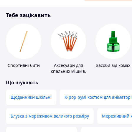
Матеріали для ремонту
Тебе зацікавить
Спорт і відпочинок
Спортивні бити
Аксесуари для
Засоби від комах
спальних мішків,
карематів та
Що шукають
наметів
Щоденники шкільні
K-pop румі костюм для аніматорі
Блузка з мереживом великого розміру
Мереживний ко