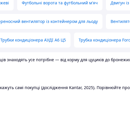
ожеві
Футбольні ворота та футбольний м'яч
Двигун із
реносний вентилятор із контейнером для льоду
Вентилят
Трубки кондиціонера АУДІ А6 Ц5
Трубка кондиціонера Ford
в знаходять усе потрібне — від корму для цуциків до бронежилет
ажуть самі покупці (дослідження Kantar, 2025). Порівнюйте пропо