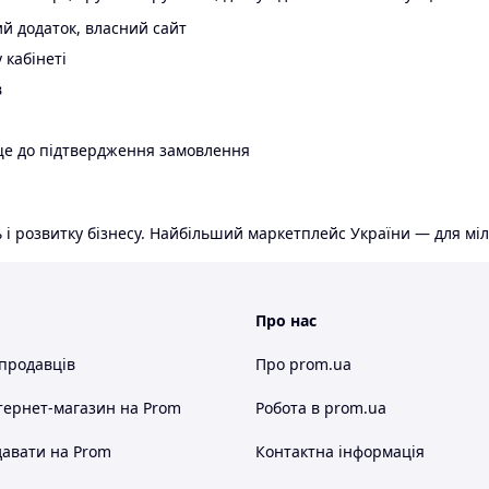
й додаток, власний сайт
 кабінеті
в
ще до підтвердження замовлення
 і розвитку бізнесу. Найбільший маркетплейс України — для міл
Про нас
 продавців
Про prom.ua
тернет-магазин
на Prom
Робота в prom.ua
авати на Prom
Контактна інформація