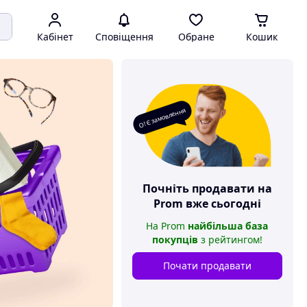
Кабінет
Сповіщення
Обране
Кошик
О! Є замовлення
Почніть продавати на
Prom
вже сьогодні
На
Prom
найбільша база
покупців
з рейтингом
!
Почати продавати