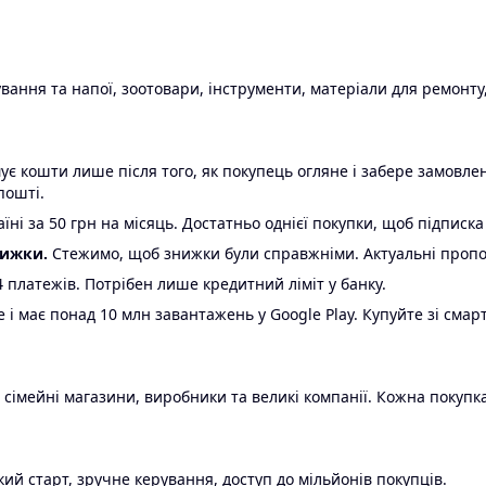
ання та напої, зоотовари, інструменти, матеріали для ремонту,
є кошти лише після того, як покупець огляне і забере замовл
пошті.
ні за 50 грн на місяць. Достатньо однієї покупки, щоб підписка
нижки.
Стежимо, щоб знижки були справжніми. Актуальні пропози
24 платежів. Потрібен лише кредитний ліміт у банку.
e і має понад 10 млн завантажень у Google Play. Купуйте зі смар
 сімейні магазини, виробники та великі компанії. Кожна покупка
ий старт, зручне керування, доступ до мільйонів покупців.