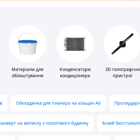
Матеріали для
Конденсатори
3D голографічні
облаштування
кондиціонера
пристрої
промислових
підлог
в
Обкладинка для планера на кільцях А6
Протиударн
нверт на виписку з пологового будинку
Білий бюстгальт