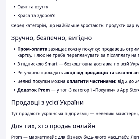
Одяг та взуття
Краса та здоров'я
Серед категорій, що найбільше зростають: продукти харчув
Зручно, безпечно, вигідно
Пром-оплата
захищає кожну покупку: продавець отриму
картку. Плюс не треба переплачувати за післяплату на 
З підпискою Smart — безкоштовна доставка по всій Украї
Регулярно проходять
акції від продавців та сезонні з
Великі покупки можна
оплатити частинами
: від 2 до 
Додаток Prom
— у топ-3 категорії «Покупки» в App Stor
Продавці з усієї України
Тут продають українські підприємці — невеликі майстерні,
Для тих, хто продає онлайн
Prom — маркетплейс для бізнесу будь-якого масштабу. Легк