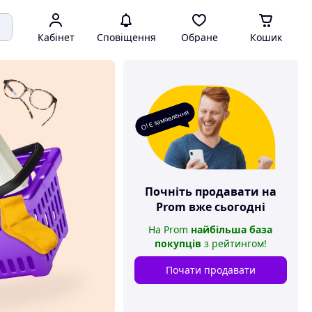
Кабінет
Сповіщення
Обране
Кошик
О! Є замовлення
Почніть продавати на
Prom
вже сьогодні
На
Prom
найбільша база
покупців
з рейтингом
!
Почати продавати