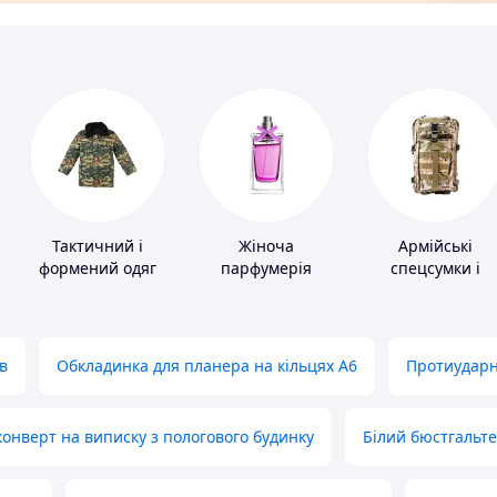
Тактичний і
Жіноча
Армійські
формений одяг
парфумерія
спецсумки і
рюкзаки
в
Обкладинка для планера на кільцях А6
Протиударн
нверт на виписку з пологового будинку
Білий бюстгальт