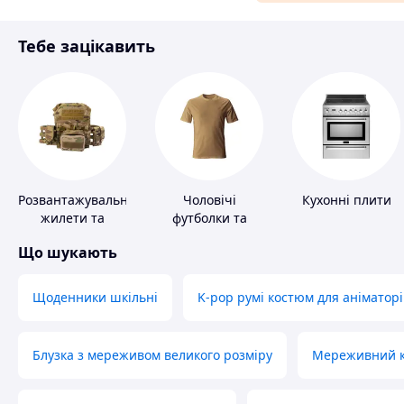
Матеріали для ремонту
Тебе зацікавить
Спорт і відпочинок
Розвантажувальні
Чоловічі
Кухонні плити
жилети та
футболки та
плитоноски без
майки
Що шукають
плит
Щоденники шкільні
K-pop румі костюм для аніматорі
Блузка з мереживом великого розміру
Мереживний ко