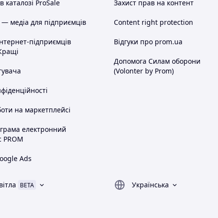
 каталозі ProSale
Захист прав на контент
 — медіа для підприємців
Content right protection
інтернет-підприємців
Відгуки про prom.ua
Кращі
Допомога Силам оборони
тувача
(Volonter by Prom)
нфіденційності
оти на маркетплейсі
ограма електронний
с PROM
oogle Ads
вітла
Українська
BETA