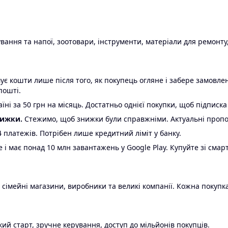
ання та напої, зоотовари, інструменти, матеріали для ремонту,
є кошти лише після того, як покупець огляне і забере замовл
пошті.
ні за 50 грн на місяць. Достатньо однієї покупки, щоб підписка
нижки.
Стежимо, щоб знижки були справжніми. Актуальні пропози
24 платежів. Потрібен лише кредитний ліміт у банку.
e і має понад 10 млн завантажень у Google Play. Купуйте зі смар
 сімейні магазини, виробники та великі компанії. Кожна покупка
ий старт, зручне керування, доступ до мільйонів покупців.