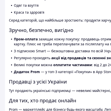
Одяг та взуття
Краса та здоров'я
Серед категорій, що найбільше зростають: продукти харчув
Зручно, безпечно, вигідно
Пром-оплата
захищає кожну покупку: продавець отриму
картку. Плюс не треба переплачувати за післяплату на 
З підпискою Smart — безкоштовна доставка по всій Украї
Регулярно проходять
акції від продавців та сезонні з
Великі покупки можна
оплатити частинами
: від 2 до 
Додаток Prom
— у топ-3 категорії «Покупки» в App Stor
Продавці з усієї України
Тут продають українські підприємці — невеликі майстерні,
Для тих, хто продає онлайн
Prom — маркетплейс для бізнесу будь-якого масштабу. Легк