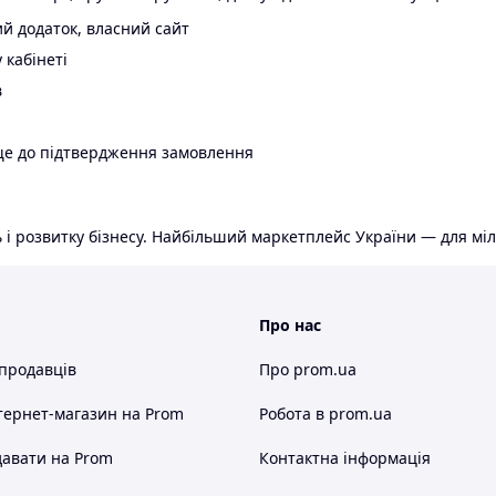
й додаток, власний сайт
 кабінеті
в
ще до підтвердження замовлення
 і розвитку бізнесу. Найбільший маркетплейс України — для міл
Про нас
 продавців
Про prom.ua
тернет-магазин
на Prom
Робота в prom.ua
авати на Prom
Контактна інформація