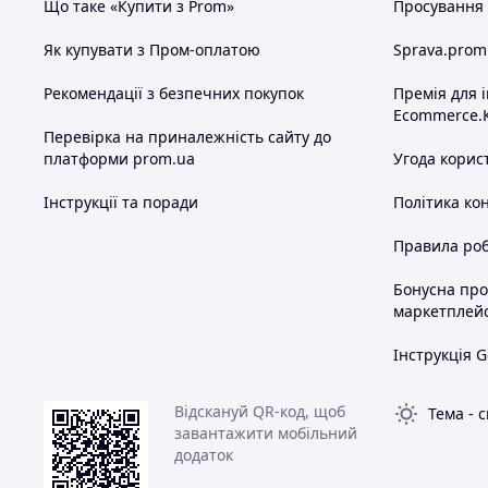
Що таке «Купити з Prom»
Просування в
Як купувати з Пром-оплатою
Sprava.prom
Рекомендації з безпечних покупок
Премія для 
Ecommerce.
Перевірка на приналежність сайту до
платформи prom.ua
Угода корис
Інструкції та поради
Політика ко
Правила роб
Бонусна пр
маркетплей
Інструкція G
Відскануй QR-код, щоб
Тема
-
с
завантажити мобільний
додаток