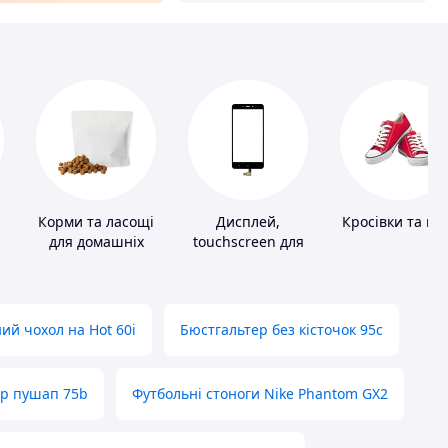
Корми та ласощі
Дисплей,
Кросівки та ке
для домашніх
touchscreen для
тварин і птахів
телефонів
ий чохол на Hot 60i
Бюстгальтер без кісточок 95с
ер пушап 75b
Футбольні стоноги Nike Phantom GX2