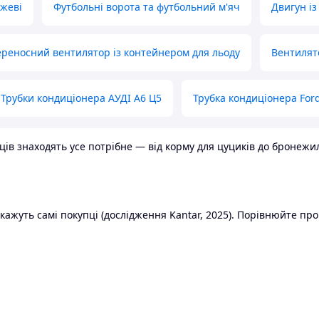
ожеві
Футбольні ворота та футбольний м'яч
Двигун із
реносний вентилятор із контейнером для льоду
Вентилят
Трубки кондиціонера АУДІ А6 Ц5
Трубка кондиціонера Ford
в знаходять усе потрібне — від корму для цуциків до бронежилет
ажуть самі покупці (дослідження Kantar, 2025). Порівнюйте пропо