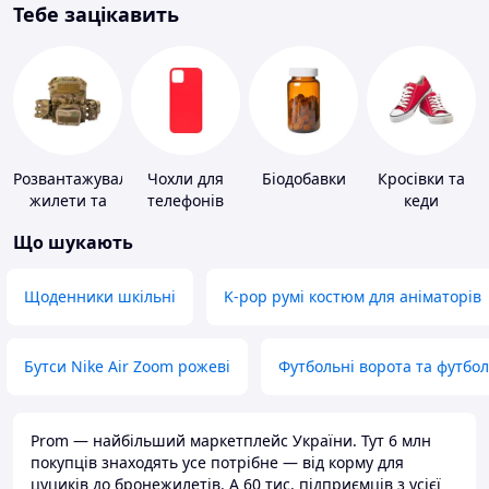
Тебе зацікавить
Розвантажувальні
Чохли для
Біодобавки
Кросівки та
жилети та
телефонів
кеди
плитоноски
Що шукають
без плит
Щоденники шкільні
K-pop румі костюм для аніматорів
Бутси Nike Air Zoom рожеві
Футбольні ворота та футбо
Prom — найбільший маркетплейс України. Тут 6 млн
покупців знаходять усе потрібне — від корму для
цуциків до бронежилетів. А 60 тис. підприємців з усієї