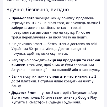
Зручно, безпечно, вигідно
Пром-оплата
захищає кожну покупку: продавець
отримує кошти лише після того, як покупець огляне і
забере замовлення. Щось не так — гроші
повертаються автоматично на картку. Плюс не
треба переплачувати за післяплату на пошті.
З підпискою Smart — безкоштовна доставка по всій
Україні за 50 грн на місяць. Достатньо однієї
покупки, щоб підписка окупилась.
Регулярно проходять
акції від продавців та сезонні
знижки.
Стежимо, щоб знижки були справжніми.
Актуальні пропозиції — на головній або в застосунку.
Великі покупки можна
оплатити частинами
: від 2
до 24 платежів. Потрібен лише кредитний ліміт у
банку.
Додаток Prom
— у топ-3 категорії «Покупки» в App
Store і має понад 10 млн завантажень у Google Play.
Купуйте зі смартфона будь-де і будь-коли.