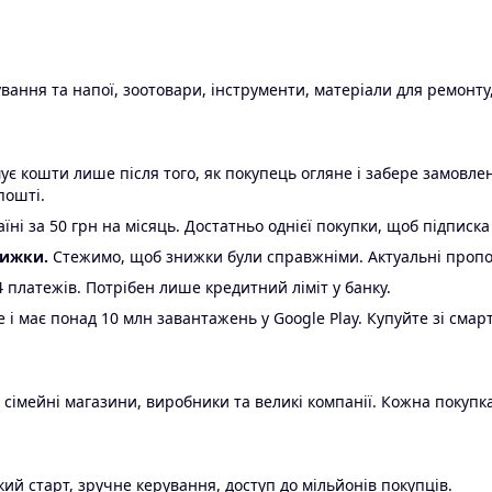
ання та напої, зоотовари, інструменти, матеріали для ремонту,
є кошти лише після того, як покупець огляне і забере замовл
пошті.
ні за 50 грн на місяць. Достатньо однієї покупки, щоб підписка
нижки.
Стежимо, щоб знижки були справжніми. Актуальні пропози
24 платежів. Потрібен лише кредитний ліміт у банку.
e і має понад 10 млн завантажень у Google Play. Купуйте зі смар
 сімейні магазини, виробники та великі компанії. Кожна покупка
ий старт, зручне керування, доступ до мільйонів покупців.