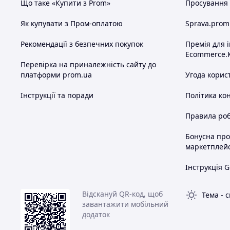
Що таке «Купити з Prom»
Просування в
Як купувати з Пром-оплатою
Sprava.prom
Рекомендації з безпечних покупок
Премія для 
Ecommerce.
Перевірка на приналежність сайту до
платформи prom.ua
Угода корис
Інструкції та поради
Політика ко
Правила роб
Бонусна пр
маркетплей
Інструкція G
Відскануй QR-код, щоб
Тема
-
с
завантажити мобільний
додаток