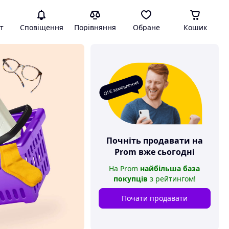
т
Сповіщення
Порівняння
Обране
Кошик
О! Є замовлення
Почніть продавати на
Prom
вже сьогодні
На
Prom
найбільша база
покупців
з рейтингом
!
Почати продавати