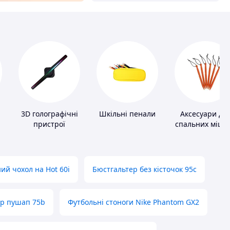
3D голографічні
Шкільні пенали
Аксесуари дл
пристрої
спальних мішкі
карематів та
наметів
ий чохол на Hot 60i
Бюстгальтер без кісточок 95с
ер пушап 75b
Футбольні стоноги Nike Phantom GX2