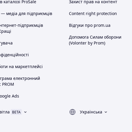
 каталозі ProSale
Захист прав на контент
 — медіа для підприємців
Content right protection
інтернет-підприємців
Відгуки про prom.ua
Кращі
Допомога Силам оборони
тувача
(Volonter by Prom)
нфіденційності
оти на маркетплейсі
ограма електронний
с PROM
oogle Ads
вітла
Українська
BETA