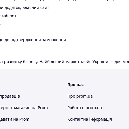
й додаток, власний сайт
 кабінеті
в
ще до підтвердження замовлення
 і розвитку бізнесу. Найбільший маркетплейс України — для міл
Про нас
 продавців
Про prom.ua
тернет-магазин
на Prom
Робота в prom.ua
авати на Prom
Контактна інформація