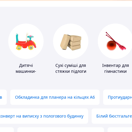
Дитячі
Сухі суміші для
Інвентар для
машинки-
стяжки підлоги
гімнастики
каталки
в
Обкладинка для планера на кільцях А6
Протиударн
нверт на виписку з пологового будинку
Білий бюстгальт