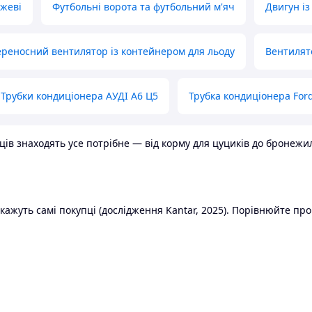
ожеві
Футбольні ворота та футбольний м'яч
Двигун із
реносний вентилятор із контейнером для льоду
Вентилят
Трубки кондиціонера АУДІ А6 Ц5
Трубка кондиціонера Ford
в знаходять усе потрібне — від корму для цуциків до бронежилет
ажуть самі покупці (дослідження Kantar, 2025). Порівнюйте пропо