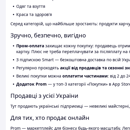
Одяг та взуття
Краса та здоров'я
Серед категорій, що найбільше зростають: продукти харчув
Зручно, безпечно, вигідно
Пром-оплата
захищає кожну покупку: продавець отриму
картку. Плюс не треба переплачувати за післяплату на 
З підпискою Smart — безкоштовна доставка по всій Украї
Регулярно проходять
акції від продавців та сезонні з
Великі покупки можна
оплатити частинами
: від 2 до 
Додаток Prom
— у топ-3 категорії «Покупки» в App Stor
Продавці з усієї України
Тут продають українські підприємці — невеликі майстерні,
Для тих, хто продає онлайн
Prom — маркетплейс для бізнесу будь-якого масштабу. Легк