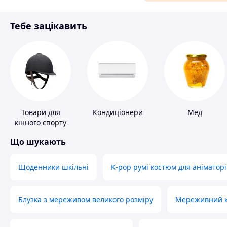
Матеріали для ремонту
Тебе зацікавить
Спорт і відпочинок
Товари для
Кондиціонери
Мед
кінного спорту
Що шукають
Щоденники шкільні
K-pop румі костюм для аніматорі
Блузка з мереживом великого розміру
Мереживний ко