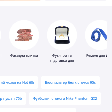
і
Фасадна плитка
Футляри та
Ремені для йо
підставки для
коштовностей
ий чохол на Hot 60i
Бюстгальтер без кісточок 95с
ер пушап 75b
Футбольні стоноги Nike Phantom GX2