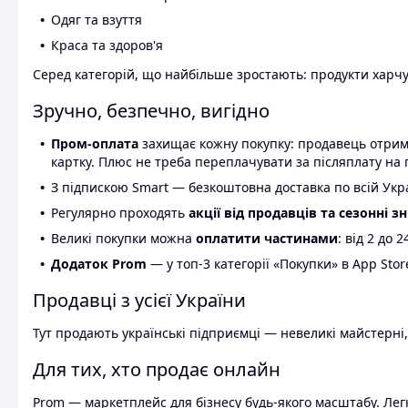
Одяг та взуття
Краса та здоров'я
Серед категорій, що найбільше зростають: продукти харчув
Зручно, безпечно, вигідно
Пром-оплата
захищає кожну покупку: продавець отриму
картку. Плюс не треба переплачувати за післяплату на 
З підпискою Smart — безкоштовна доставка по всій Украї
Регулярно проходять
акції від продавців та сезонні з
Великі покупки можна
оплатити частинами
: від 2 до 
Додаток Prom
— у топ-3 категорії «Покупки» в App Stor
Продавці з усієї України
Тут продають українські підприємці — невеликі майстерні,
Для тих, хто продає онлайн
Prom — маркетплейс для бізнесу будь-якого масштабу. Легк