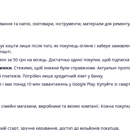
ання та напої, зоотовари, інструменти, матеріали для ремонту,
є кошти лише після того, як покупець огляне і забере замовл
пошті.
ні за 50 грн на місяць. Достатньо однієї покупки, щоб підписка
нижки.
Стежимо, щоб знижки були справжніми. Актуальні пропози
24 платежів. Потрібен лише кредитний ліміт у банку.
e і має понад 10 млн завантажень у Google Play. Купуйте зі смар
 сімейні магазини, виробники та великі компанії. Кожна покупка
ий старт, зручне керування, доступ до мільйонів покупців.