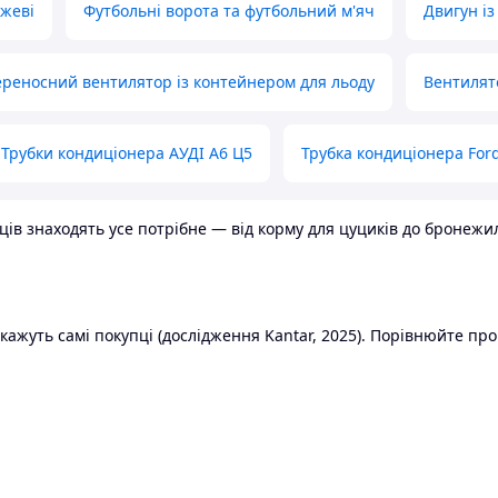
ожеві
Футбольні ворота та футбольний м'яч
Двигун із
реносний вентилятор із контейнером для льоду
Вентилят
Трубки кондиціонера АУДІ А6 Ц5
Трубка кондиціонера Ford
в знаходять усе потрібне — від корму для цуциків до бронежилет
ажуть самі покупці (дослідження Kantar, 2025). Порівнюйте пропо