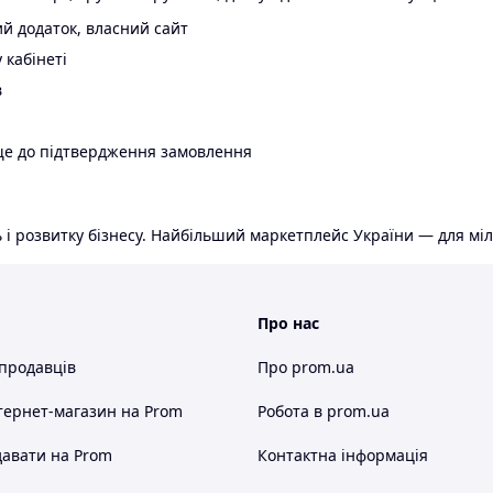
й додаток, власний сайт
 кабінеті
в
ще до підтвердження замовлення
 і розвитку бізнесу. Найбільший маркетплейс України — для міл
Про нас
 продавців
Про prom.ua
тернет-магазин
на Prom
Робота в prom.ua
авати на Prom
Контактна інформація