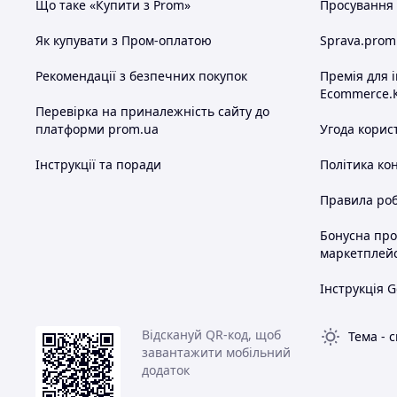
Що таке «Купити з Prom»
Просування в
Як купувати з Пром-оплатою
Sprava.prom
Рекомендації з безпечних покупок
Премія для 
Ecommerce.
Перевірка на приналежність сайту до
платформи prom.ua
Угода корис
Інструкції та поради
Політика ко
Правила роб
Бонусна пр
маркетплей
Інструкція G
Відскануй QR-код, щоб
Тема
-
с
завантажити мобільний
додаток