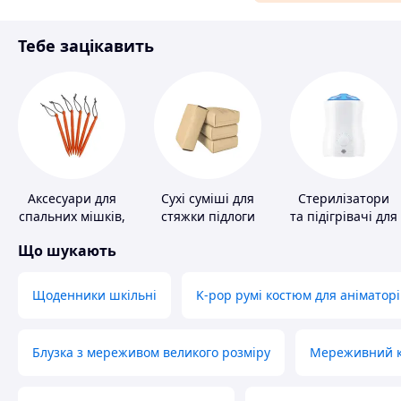
Матеріали для ремонту
Тебе зацікавить
Спорт і відпочинок
Аксесуари для
Сухі суміші для
Стерилізатори
спальних мішків,
стяжки підлоги
та підігрівачі для
карематів та
дитячого
Що шукають
наметів
харчування
Щоденники шкільні
K-pop румі костюм для аніматорі
Блузка з мереживом великого розміру
Мереживний ко