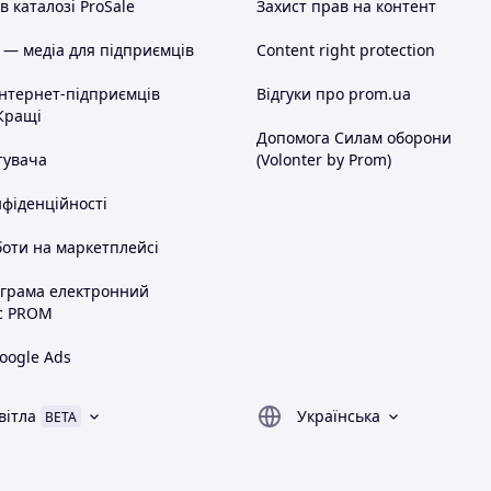
 каталозі ProSale
Захист прав на контент
 — медіа для підприємців
Content right protection
інтернет-підприємців
Відгуки про prom.ua
Кращі
Допомога Силам оборони
тувача
(Volonter by Prom)
нфіденційності
оти на маркетплейсі
ограма електронний
с PROM
oogle Ads
вітла
Українська
BETA