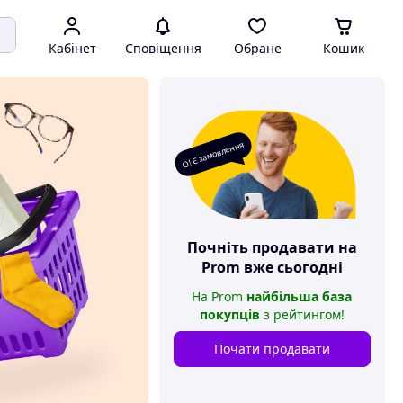
Кабінет
Сповіщення
Обране
Кошик
О! Є замовлення
Почніть продавати на
Prom
вже сьогодні
На
Prom
найбільша база
покупців
з рейтингом
!
Почати продавати