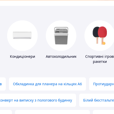
Кондиціонери
Автохолодильники
Спортивні ігров
ракетки
в
Обкладинка для планера на кільцях А6
Протиударн
нверт на виписку з пологового будинку
Білий бюстгальт