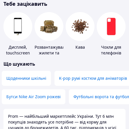
Тебе зацікавить
Дисплей,
Розвантажувальні
Кава
Чохли для
touchscreen
жилети та
телефонів
для телефонів
плитоноски
Що шукають
без плит
Щоденники шкільні
K-pop румі костюм для аніматорів
Бутси Nike Air Zoom рожеві
Футбольні ворота та футбо
Prom — найбільший маркетплейс України. Тут 6 млн
покупців знаходять усе потрібне — від корму для
цуциків до бронежилетів. А 60 тис. підприємців з усієї