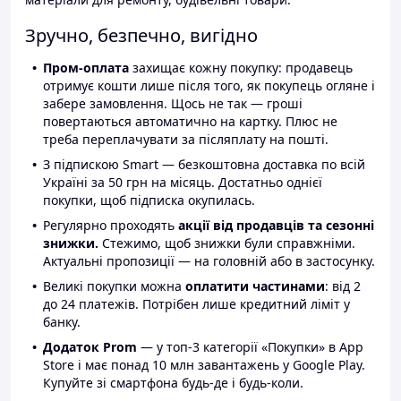
Зручно, безпечно, вигідно
Пром-оплата
захищає кожну покупку: продавець
отримує кошти лише після того, як покупець огляне і
забере замовлення. Щось не так — гроші
повертаються автоматично на картку. Плюс не
треба переплачувати за післяплату на пошті.
З підпискою Smart — безкоштовна доставка по всій
Україні за 50 грн на місяць. Достатньо однієї
покупки, щоб підписка окупилась.
Регулярно проходять
акції від продавців та сезонні
знижки.
Стежимо, щоб знижки були справжніми.
Актуальні пропозиції — на головній або в застосунку.
Великі покупки можна
оплатити частинами
: від 2
до 24 платежів. Потрібен лише кредитний ліміт у
банку.
Додаток Prom
— у топ-3 категорії «Покупки» в App
Store і має понад 10 млн завантажень у Google Play.
Купуйте зі смартфона будь-де і будь-коли.