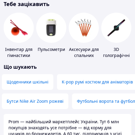
Тебе зацікавить
Інвентар для
Пульсометри
Аксесуари для
3D
гімнастики
спальних
голографічні
мішків,
пристрої
Що шукають
карематів та
наметів
Щоденники шкільні
K-pop румі костюм для аніматорів
Бутси Nike Air Zoom рожеві
Футбольні ворота та футбо
Prom — найбільший маркетплейс України. Тут 6 млн
покупців знаходять усе потрібне — від корму для
цуциків до бронежилетів. А 60 тис. підприємців з усієї