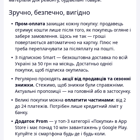
Зручно, безпечно, вигідно
Пром-оплата
захищає кожну покупку: продавець
отримує кошти лише після того, як покупець огляне і
забере замовлення. Щось не так — гроші
повертаються автоматично на картку. Плюс не
треба переплачувати за післяплату на пошті.
З підпискою Smart — безкоштовна доставка по всій
Україні за 50 грн на місяць. Достатньо однієї
покупки, щоб підписка окупилась.
Регулярно проходять
акції від продавців та сезонні
знижки.
Стежимо, щоб знижки були справжніми.
Актуальні пропозиції — на головній або в застосунку.
Великі покупки можна
оплатити частинами
: від 2
до 24 платежів. Потрібен лише кредитний ліміт у
банку.
Додаток Prom
— у топ-3 категорії «Покупки» в App
Store і має понад 10 млн завантажень у Google Play.
Купуйте зі смартфона будь-де і будь-коли.