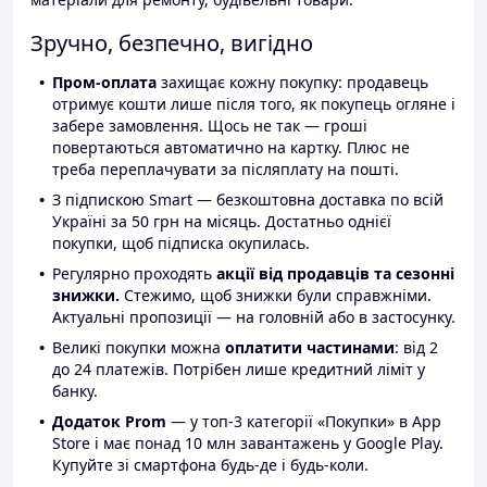
Зручно, безпечно, вигідно
Пром-оплата
захищає кожну покупку: продавець
отримує кошти лише після того, як покупець огляне і
забере замовлення. Щось не так — гроші
повертаються автоматично на картку. Плюс не
треба переплачувати за післяплату на пошті.
З підпискою Smart — безкоштовна доставка по всій
Україні за 50 грн на місяць. Достатньо однієї
покупки, щоб підписка окупилась.
Регулярно проходять
акції від продавців та сезонні
знижки.
Стежимо, щоб знижки були справжніми.
Актуальні пропозиції — на головній або в застосунку.
Великі покупки можна
оплатити частинами
: від 2
до 24 платежів. Потрібен лише кредитний ліміт у
банку.
Додаток Prom
— у топ-3 категорії «Покупки» в App
Store і має понад 10 млн завантажень у Google Play.
Купуйте зі смартфона будь-де і будь-коли.