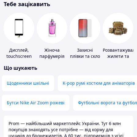
Тебе зацікавить
Дисплей,
Жіноча
Захисні
Розвантажуваль
touchscreen
парфумерія
плівки та скло
жилети та
для телефонів
для
плитоноски
Що шукають
портативних
без плит
пристроїв
Щоденники шкільні
K-pop румі костюм для аніматорів
Бутси Nike Air Zoom рожеві
Футбольні ворота та футбо
Prom — найбільший маркетплейс України. Тут 6 млн
покупців знаходять усе потрібне — від корму для
цуциків до бронежилетів. А 60 тис. підприємців з усієї