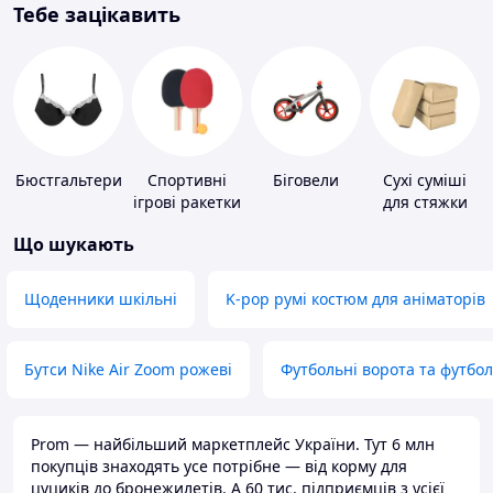
Тебе зацікавить
Бюстгальтери
Спортивні
Біговели
Сухі суміші
ігрові ракетки
для стяжки
підлоги
Що шукають
Щоденники шкільні
K-pop румі костюм для аніматорів
Бутси Nike Air Zoom рожеві
Футбольні ворота та футбо
Prom — найбільший маркетплейс України. Тут 6 млн
покупців знаходять усе потрібне — від корму для
цуциків до бронежилетів. А 60 тис. підприємців з усієї