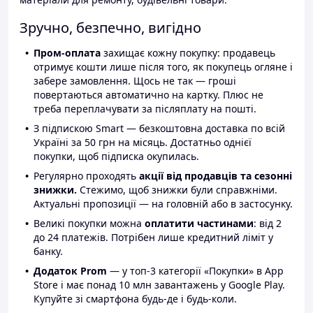
Зручно, безпечно, вигідно
Пром-оплата
захищає кожну покупку: продавець
отримує кошти лише після того, як покупець огляне і
забере замовлення. Щось не так — гроші
повертаються автоматично на картку. Плюс не
треба переплачувати за післяплату на пошті.
З підпискою Smart — безкоштовна доставка по всій
Україні за 50 грн на місяць. Достатньо однієї
покупки, щоб підписка окупилась.
Регулярно проходять
акції від продавців та сезонні
знижки.
Стежимо, щоб знижки були справжніми.
Актуальні пропозиції — на головній або в застосунку.
Великі покупки можна
оплатити частинами
: від 2
до 24 платежів. Потрібен лише кредитний ліміт у
банку.
Додаток Prom
— у топ-3 категорії «Покупки» в App
Store і має понад 10 млн завантажень у Google Play.
Купуйте зі смартфона будь-де і будь-коли.