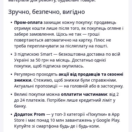
Зручно, безпечно, вигідно
Пром-оплата
захищає кожну покупку: продавець
отримує кошти лише після того, як покупець огляне і
забере замовлення. Щось не так — гроші
повертаються автоматично на картку. Плюс не
треба переплачувати за післяплату на пошті.
З підпискою Smart — безкоштовна доставка по всій
Україні за 50 грн на місяць. Достатньо однієї
покупки, щоб підписка окупилась.
Регулярно проходять
акції від продавців та сезонні
знижки.
Стежимо, щоб знижки були справжніми.
Актуальні пропозиції — на головній або в застосунку.
Великі покупки можна
оплатити частинами
: від 2
до 24 платежів. Потрібен лише кредитний ліміт у
банку.
Додаток Prom
— у топ-3 категорії «Покупки» в App
Store і має понад 10 млн завантажень у Google Play.
Купуйте зі смартфона будь-де і будь-коли.