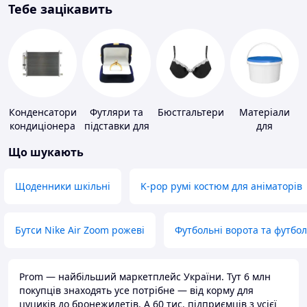
Тебе зацікавить
Конденсатори
Футляри та
Бюстгальтери
Матеріали
кондиціонера
підставки для
для
коштовностей
облаштування
Що шукають
промислових
підлог
Щоденники шкільні
K-pop румі костюм для аніматорів
Бутси Nike Air Zoom рожеві
Футбольні ворота та футбо
Prom — найбільший маркетплейс України. Тут 6 млн
покупців знаходять усе потрібне — від корму для
цуциків до бронежилетів. А 60 тис. підприємців з усієї