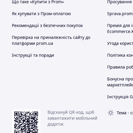
Що таке «Купити з Prom»
Просування в
Як купувати з Пром-оплатою
Sprava.prom
Рекомендації з безпечних покупок
Премія для 
Ecommerce.
Перевірка на приналежність сайту до
платформи prom.ua
Угода корис
Інструкції та поради
Політика ко
Правила роб
Бонусна пр
маркетплей
Інструкція G
Відскануй QR-код, щоб
Тема
-
с
завантажити мобільний
додаток