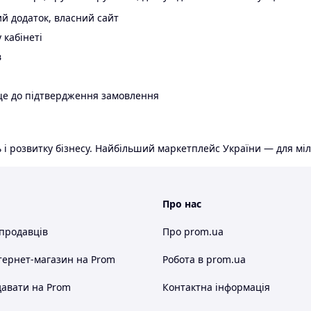
й додаток, власний сайт
 кабінеті
в
ще до підтвердження замовлення
 і розвитку бізнесу. Найбільший маркетплейс України — для міл
Про нас
 продавців
Про prom.ua
тернет-магазин
на Prom
Робота в prom.ua
авати на Prom
Контактна інформація