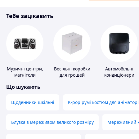
Матеріали для ремонту
Тебе зацікавить
Спорт і відпочинок
Музичні центри,
Весільні коробки
Автомобільні
магнітоли
для грошей
кондиціонери
Що шукають
Щоденники шкільні
K-pop румі костюм для аніматорі
Блузка з мереживом великого розміру
Мереживний ко