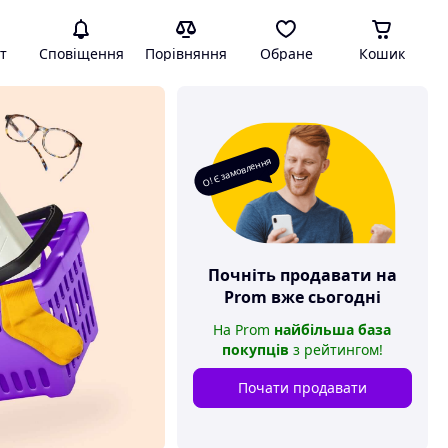
т
Сповіщення
Порівняння
Обране
Кошик
О! Є замовлення
Почніть продавати на
Prom
вже сьогодні
На
Prom
найбільша база
покупців
з рейтингом
!
Почати продавати