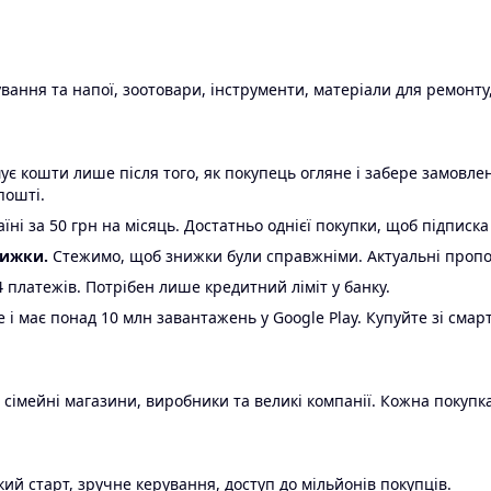
ання та напої, зоотовари, інструменти, матеріали для ремонту,
є кошти лише після того, як покупець огляне і забере замовл
пошті.
ні за 50 грн на місяць. Достатньо однієї покупки, щоб підписка
нижки.
Стежимо, щоб знижки були справжніми. Актуальні пропози
24 платежів. Потрібен лише кредитний ліміт у банку.
e і має понад 10 млн завантажень у Google Play. Купуйте зі смар
 сімейні магазини, виробники та великі компанії. Кожна покупка
ий старт, зручне керування, доступ до мільйонів покупців.