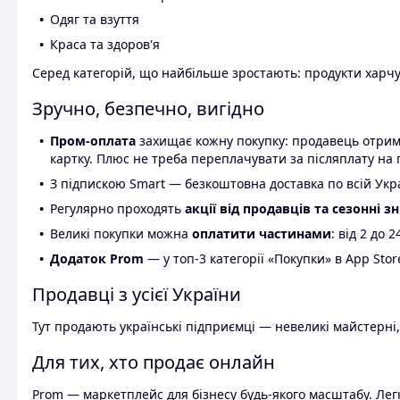
Одяг та взуття
Краса та здоров'я
Серед категорій, що найбільше зростають: продукти харчув
Зручно, безпечно, вигідно
Пром-оплата
захищає кожну покупку: продавець отриму
картку. Плюс не треба переплачувати за післяплату на 
З підпискою Smart — безкоштовна доставка по всій Украї
Регулярно проходять
акції від продавців та сезонні з
Великі покупки можна
оплатити частинами
: від 2 до 
Додаток Prom
— у топ-3 категорії «Покупки» в App Stor
Продавці з усієї України
Тут продають українські підприємці — невеликі майстерні,
Для тих, хто продає онлайн
Prom — маркетплейс для бізнесу будь-якого масштабу. Легк