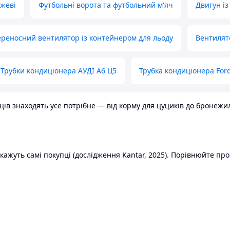
ожеві
Футбольні ворота та футбольний м'яч
Двигун із
реносний вентилятор із контейнером для льоду
Вентилят
Трубки кондиціонера АУДІ А6 Ц5
Трубка кондиціонера Ford
в знаходять усе потрібне — від корму для цуциків до бронежилет
ажуть самі покупці (дослідження Kantar, 2025). Порівнюйте пропо