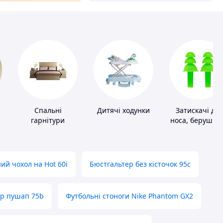
Спальні
Дитячі ходунки
Затискачі для
гарнітури
носа, беруші д
плавання
ий чохол на Hot 60i
Бюстгальтер без кісточок 95с
ер пушап 75b
Футбольні стоноги Nike Phantom GX2