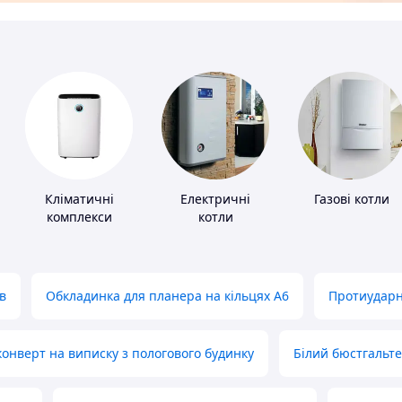
Кліматичні
Електричні
Газові котли
комплекси
котли
в
Обкладинка для планера на кільцях А6
Протиударн
нверт на виписку з пологового будинку
Білий бюстгальт