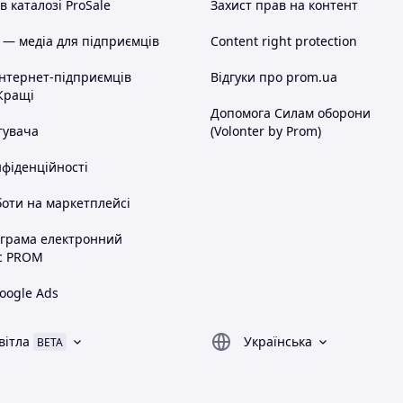
 каталозі ProSale
Захист прав на контент
 — медіа для підприємців
Content right protection
інтернет-підприємців
Відгуки про prom.ua
Кращі
Допомога Силам оборони
тувача
(Volonter by Prom)
нфіденційності
оти на маркетплейсі
ограма електронний
с PROM
oogle Ads
вітла
Українська
BETA