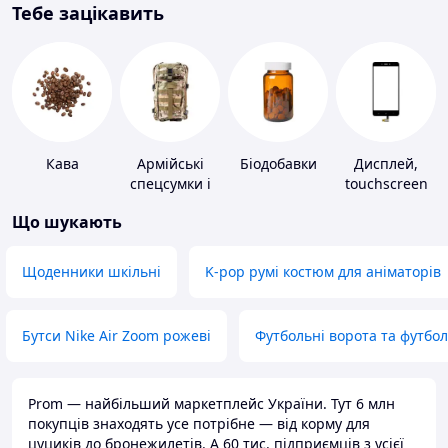
Тебе зацікавить
Кава
Армійські
Біодобавки
Дисплей,
спецсумки і
touchscreen
рюкзаки
для телефонів
Що шукають
Щоденники шкільні
K-pop румі костюм для аніматорів
Бутси Nike Air Zoom рожеві
Футбольні ворота та футбо
Prom — найбільший маркетплейс України. Тут 6 млн
покупців знаходять усе потрібне — від корму для
цуциків до бронежилетів. А 60 тис. підприємців з усієї