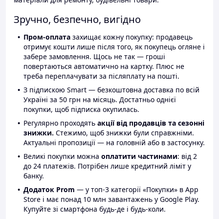
Зручно, безпечно, вигідно
Пром-оплата
захищає кожну покупку: продавець
отримує кошти лише після того, як покупець огляне і
забере замовлення. Щось не так — гроші
повертаються автоматично на картку. Плюс не
треба переплачувати за післяплату на пошті.
З підпискою Smart — безкоштовна доставка по всій
Україні за 50 грн на місяць. Достатньо однієї
покупки, щоб підписка окупилась.
Регулярно проходять
акції від продавців та сезонні
знижки.
Стежимо, щоб знижки були справжніми.
Актуальні пропозиції — на головній або в застосунку.
Великі покупки можна
оплатити частинами
: від 2
до 24 платежів. Потрібен лише кредитний ліміт у
банку.
Додаток Prom
— у топ-3 категорії «Покупки» в App
Store і має понад 10 млн завантажень у Google Play.
Купуйте зі смартфона будь-де і будь-коли.