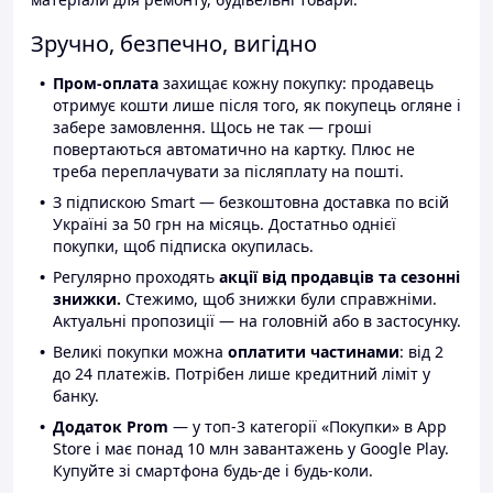
Зручно, безпечно, вигідно
Пром-оплата
захищає кожну покупку: продавець
отримує кошти лише після того, як покупець огляне і
забере замовлення. Щось не так — гроші
повертаються автоматично на картку. Плюс не
треба переплачувати за післяплату на пошті.
З підпискою Smart — безкоштовна доставка по всій
Україні за 50 грн на місяць. Достатньо однієї
покупки, щоб підписка окупилась.
Регулярно проходять
акції від продавців та сезонні
знижки.
Стежимо, щоб знижки були справжніми.
Актуальні пропозиції — на головній або в застосунку.
Великі покупки можна
оплатити частинами
: від 2
до 24 платежів. Потрібен лише кредитний ліміт у
банку.
Додаток Prom
— у топ-3 категорії «Покупки» в App
Store і має понад 10 млн завантажень у Google Play.
Купуйте зі смартфона будь-де і будь-коли.