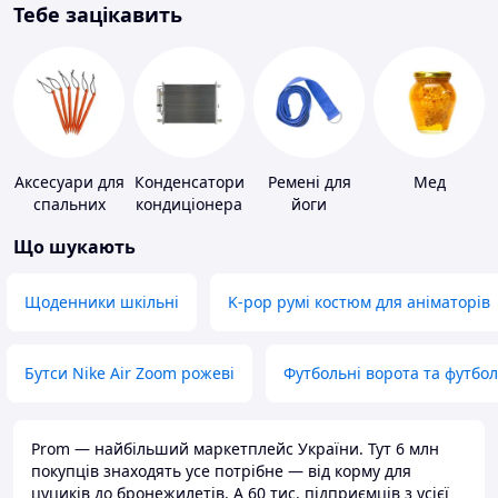
Тебе зацікавить
Аксесуари для
Конденсатори
Ремені для
Мед
спальних
кондиціонера
йоги
мішків,
Що шукають
карематів та
наметів
Щоденники шкільні
K-pop румі костюм для аніматорів
Бутси Nike Air Zoom рожеві
Футбольні ворота та футбо
Prom — найбільший маркетплейс України. Тут 6 млн
покупців знаходять усе потрібне — від корму для
цуциків до бронежилетів. А 60 тис. підприємців з усієї