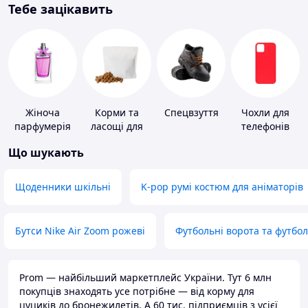
Тебе зацікавить
Жіноча
Корми та
Спецвзуття
Чохли для
парфумерія
ласощі для
телефонів
домашніх
Що шукають
тварин і
птахів
Щоденники шкільні
K-pop румі костюм для аніматорів
Бутси Nike Air Zoom рожеві
Футбольні ворота та футбо
Prom — найбільший маркетплейс України. Тут 6 млн
покупців знаходять усе потрібне — від корму для
цуциків до бронежилетів. А 60 тис. підприємців з усієї