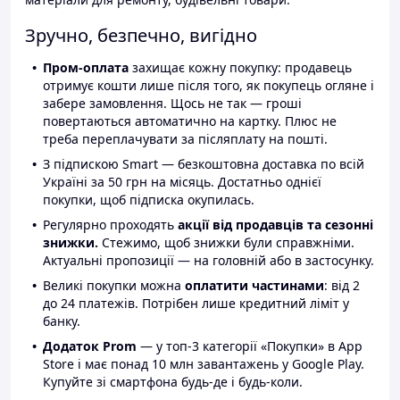
Зручно, безпечно, вигідно
Пром-оплата
захищає кожну покупку: продавець
отримує кошти лише після того, як покупець огляне і
забере замовлення. Щось не так — гроші
повертаються автоматично на картку. Плюс не
треба переплачувати за післяплату на пошті.
З підпискою Smart — безкоштовна доставка по всій
Україні за 50 грн на місяць. Достатньо однієї
покупки, щоб підписка окупилась.
Регулярно проходять
акції від продавців та сезонні
знижки.
Стежимо, щоб знижки були справжніми.
Актуальні пропозиції — на головній або в застосунку.
Великі покупки можна
оплатити частинами
: від 2
до 24 платежів. Потрібен лише кредитний ліміт у
банку.
Додаток Prom
— у топ-3 категорії «Покупки» в App
Store і має понад 10 млн завантажень у Google Play.
Купуйте зі смартфона будь-де і будь-коли.