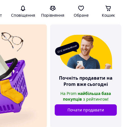
т
Сповіщення
Порівняння
Обране
Кошик
О! Є замовлення
Почніть продавати на
Prom
вже сьогодні
На
Prom
найбільша база
покупців
з рейтингом
!
Почати продавати