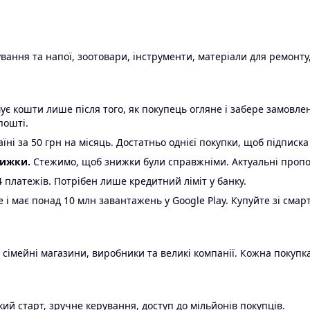
ання та напої, зоотовари, інструменти, матеріали для ремонту,
є кошти лише після того, як покупець огляне і забере замовл
пошті.
ні за 50 грн на місяць. Достатньо однієї покупки, щоб підписка
нижки.
Стежимо, щоб знижки були справжніми. Актуальні пропози
24 платежів. Потрібен лише кредитний ліміт у банку.
e і має понад 10 млн завантажень у Google Play. Купуйте зі смар
 сімейні магазини, виробники та великі компанії. Кожна покупка
ий старт, зручне керування, доступ до мільйонів покупців.