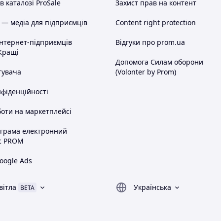
 каталозі ProSale
Захист прав на контент
 — медіа для підприємців
Content right protection
інтернет-підприємців
Відгуки про prom.ua
Кращі
Допомога Силам оборони
тувача
(Volonter by Prom)
нфіденційності
оти на маркетплейсі
ограма електронний
с PROM
oogle Ads
вітла
Українська
BETA