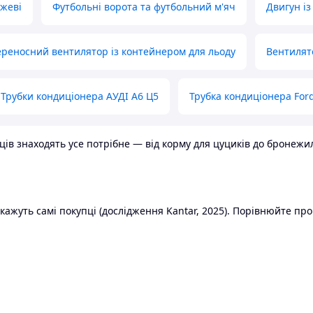
ожеві
Футбольні ворота та футбольний м'яч
Двигун із
реносний вентилятор із контейнером для льоду
Вентилят
Трубки кондиціонера АУДІ А6 Ц5
Трубка кондиціонера Ford
в знаходять усе потрібне — від корму для цуциків до бронежилет
ажуть самі покупці (дослідження Kantar, 2025). Порівнюйте пропо