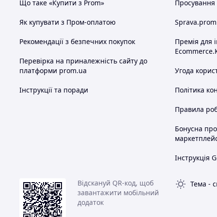
Що таке «Купити з Prom»
Просування в
Як купувати з Пром-оплатою
Sprava.prom
Рекомендації з безпечних покупок
Премія для 
Ecommerce.
Перевірка на приналежність сайту до
платформи prom.ua
Угода корис
Інструкції та поради
Політика ко
Правила роб
Бонусна пр
маркетплей
Інструкція G
Відскануй QR-код, щоб
Тема
-
с
завантажити мобільний
додаток