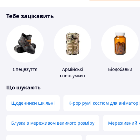
Матеріали для ремонту
Тебе зацікавить
Спорт і відпочинок
Спецвзуття
Армійські
Біодобавки
спецсумки і
рюкзаки
Що шукають
Щоденники шкільні
K-pop румі костюм для аніматорі
Блузка з мереживом великого розміру
Мереживний ко