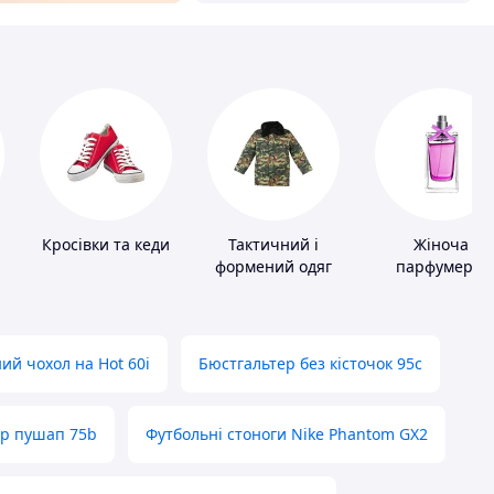
Кросівки та кеди
Тактичний і
Жіноча
формений одяг
парфумерія
ий чохол на Hot 60i
Бюстгальтер без кісточок 95с
ер пушап 75b
Футбольні стоноги Nike Phantom GX2