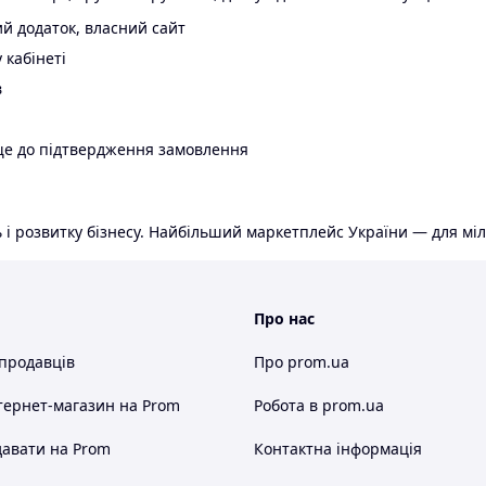
й додаток, власний сайт
 кабінеті
в
ще до підтвердження замовлення
 і розвитку бізнесу. Найбільший маркетплейс України — для міл
Про нас
 продавців
Про prom.ua
тернет-магазин
на Prom
Робота в prom.ua
авати на Prom
Контактна інформація