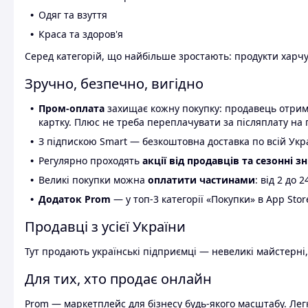
Одяг та взуття
Краса та здоров'я
Серед категорій, що найбільше зростають: продукти харчув
Зручно, безпечно, вигідно
Пром-оплата
захищає кожну покупку: продавець отриму
картку. Плюс не треба переплачувати за післяплату на 
З підпискою Smart — безкоштовна доставка по всій Украї
Регулярно проходять
акції від продавців та сезонні з
Великі покупки можна
оплатити частинами
: від 2 до 
Додаток Prom
— у топ-3 категорії «Покупки» в App Stor
Продавці з усієї України
Тут продають українські підприємці — невеликі майстерні,
Для тих, хто продає онлайн
Prom — маркетплейс для бізнесу будь-якого масштабу. Легк