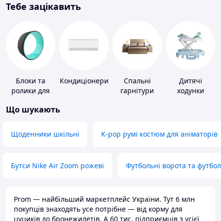
Тебе зацікавить
Блоки та
Кондиціонери
Спальні
Дитячі
ролики для
гарнітури
ходунки
йоги
Що шукають
Щоденники шкільні
K-pop румі костюм для аніматорів
Бутси Nike Air Zoom рожеві
Футбольні ворота та футбо
Prom — найбільший маркетплейс України. Тут 6 млн
покупців знаходять усе потрібне — від корму для
цуциків до бронежилетів. А 60 тис. підприємців з усієї