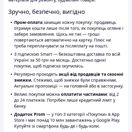
Зручно, безпечно, вигідно
Пром-оплата
захищає кожну покупку: продавець
отримує кошти лише після того, як покупець огляне і
забере замовлення. Щось не так — гроші
повертаються автоматично на картку. Плюс не
треба переплачувати за післяплату на пошті.
З підпискою Smart — безкоштовна доставка по всій
Україні за 50 грн на місяць. Достатньо однієї
покупки, щоб підписка окупилась.
Регулярно проходять
акції від продавців та сезонні
знижки.
Стежимо, щоб знижки були справжніми.
Актуальні пропозиції — на головній або в застосунку.
Великі покупки можна
оплатити частинами
: від 2
до 24 платежів. Потрібен лише кредитний ліміт у
банку.
Додаток Prom
— у топ-3 категорії «Покупки» в App
Store і має понад 10 млн завантажень у Google Play.
Купуйте зі смартфона будь-де і будь-коли.