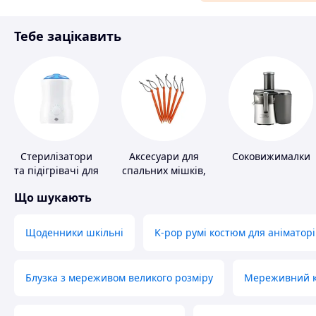
Матеріали для ремонту
Тебе зацікавить
Спорт і відпочинок
Стерилізатори
Аксесуари для
Соковижималки
та підігрівачі для
спальних мішків,
дитячого
карематів та
Що шукають
харчування
наметів
Щоденники шкільні
K-pop румі костюм для аніматорі
Блузка з мереживом великого розміру
Мереживний ко