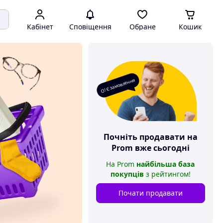
Кабінет
Сповіщення
Обране
Кошик
О! Є замовлення
Почніть продавати на
Prom
вже сьогодні
На
Prom
найбільша база
покупців
з рейтингом
!
Почати продавати