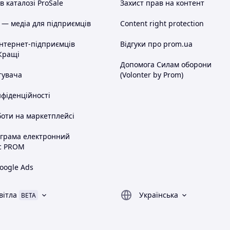
 каталозі ProSale
Захист прав на контент
 — медіа для підприємців
Content right protection
інтернет-підприємців
Відгуки про prom.ua
Кращі
Допомога Силам оборони
тувача
(Volonter by Prom)
нфіденційності
оти на маркетплейсі
ограма електронний
с PROM
oogle Ads
вітла
Українська
BETA