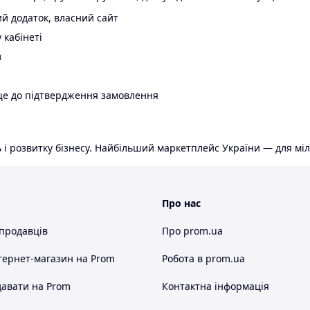
й додаток, власний сайт
 кабінеті
в
ще до підтвердження замовлення
 і розвитку бізнесу. Найбільший маркетплейс України — для міл
Про нас
 продавців
Про prom.ua
тернет-магазин
на Prom
Робота в prom.ua
авати на Prom
Контактна інформація