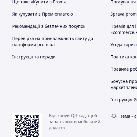
Що таке «Купити з Prom»
Просування в
Як купувати з Пром-оплатою
Sprava.prom
Рекомендації з безпечних покупок
Премія для 
Ecommerce.
Перевірка на приналежність сайту до
платформи prom.ua
Угода корис
Інструкції та поради
Політика ко
Правила роб
Бонусна пр
маркетплей
Інструкція G
Відскануй QR-код, щоб
Тема
-
с
завантажити мобільний
додаток