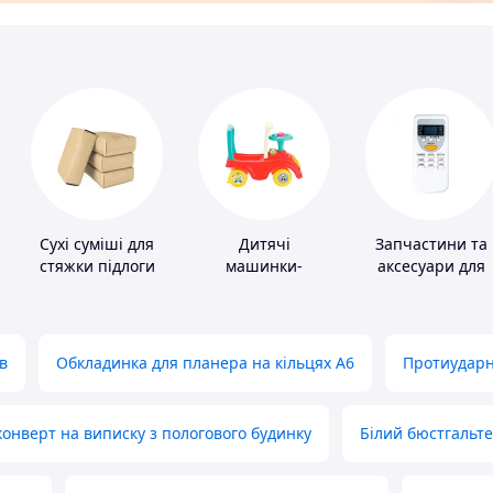
Сухі суміші для
Дитячі
Запчастини та
стяжки підлоги
машинки-
аксесуари для
каталки
побутових
кондиціонерів
в
Обкладинка для планера на кільцях А6
Протиударн
нверт на виписку з пологового будинку
Білий бюстгальт