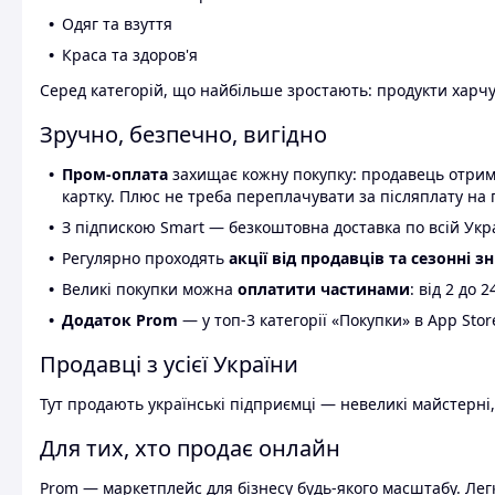
Одяг та взуття
Краса та здоров'я
Серед категорій, що найбільше зростають: продукти харчув
Зручно, безпечно, вигідно
Пром-оплата
захищає кожну покупку: продавець отриму
картку. Плюс не треба переплачувати за післяплату на 
З підпискою Smart — безкоштовна доставка по всій Украї
Регулярно проходять
акції від продавців та сезонні з
Великі покупки можна
оплатити частинами
: від 2 до 
Додаток Prom
— у топ-3 категорії «Покупки» в App Stor
Продавці з усієї України
Тут продають українські підприємці — невеликі майстерні,
Для тих, хто продає онлайн
Prom — маркетплейс для бізнесу будь-якого масштабу. Легк