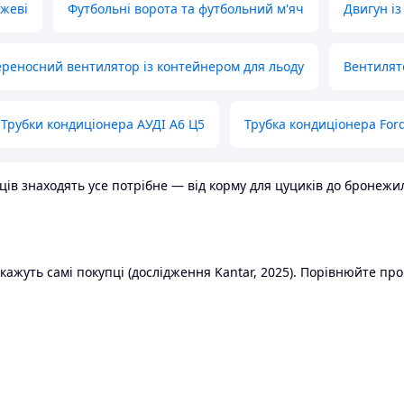
ожеві
Футбольні ворота та футбольний м'яч
Двигун із
реносний вентилятор із контейнером для льоду
Вентилят
Трубки кондиціонера АУДІ А6 Ц5
Трубка кондиціонера Ford
в знаходять усе потрібне — від корму для цуциків до бронежилет
ажуть самі покупці (дослідження Kantar, 2025). Порівнюйте пропо