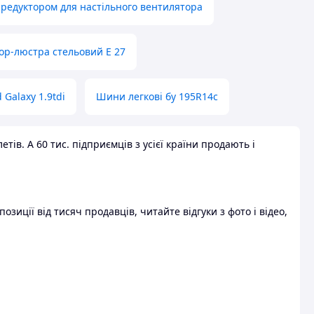
 редуктором для настільного вентилятора
ор-люстра стельовий E 27
 Galaxy 1.9tdi
Шини легкові бу 195R14c
ів. А 60 тис. підприємців з усієї країни продають і
зиції від тисяч продавців, читайте відгуки з фото і відео,