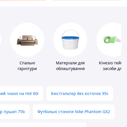
Спальні
Матеріали для
Кінезіо тейпи 
гарнітури
облаштування
засоби для
промислових
тейпування
підлог
ий чохол на Hot 60i
Бюстгальтер без кісточок 95с
ер пушап 75b
Футбольні стоноги Nike Phantom GX2