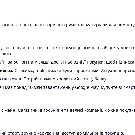
ання та напої, зоотовари, інструменти, матеріали для ремонту,
є кошти лише після того, як покупець огляне і забере замовл
пошті.
ні за 50 грн на місяць. Достатньо однієї покупки, щоб підписка
нижки.
Стежимо, щоб знижки були справжніми. Актуальні пропози
24 платежів. Потрібен лише кредитний ліміт у банку.
e і має понад 10 млн завантажень у Google Play. Купуйте зі смар
 сімейні магазини, виробники та великі компанії. Кожна покупка
ий старт, зручне керування, доступ до мільйонів покупців.