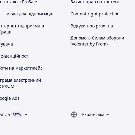
 каталозі ProSale
Захист прав на контент
 — медіа для підприємців
Content right protection
інтернет-підприємців
Відгуки про prom.ua
Кращі
Допомога Силам оборони
тувача
(Volonter by Prom)
нфіденційності
оти на маркетплейсі
ограма електронний
с PROM
oogle Ads
вітла
Українська
BETA