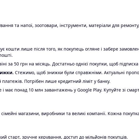
ання та напої, зоотовари, інструменти, матеріали для ремонту,
є кошти лише після того, як покупець огляне і забере замовл
пошті.
ні за 50 грн на місяць. Достатньо однієї покупки, щоб підписка
нижки.
Стежимо, щоб знижки були справжніми. Актуальні пропози
24 платежів. Потрібен лише кредитний ліміт у банку.
e і має понад 10 млн завантажень у Google Play. Купуйте зі смар
 сімейні магазини, виробники та великі компанії. Кожна покупка
ий старт, зручне керування, доступ до мільйонів покупців.