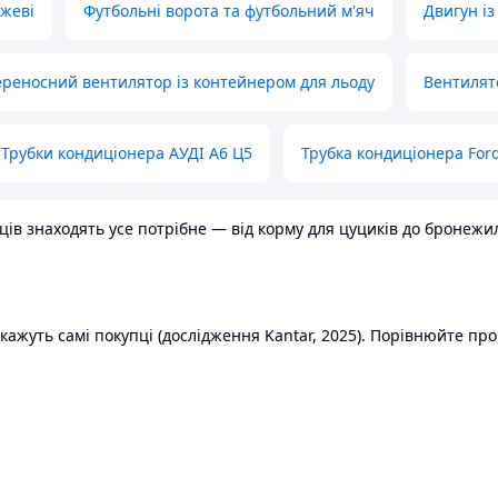
ожеві
Футбольні ворота та футбольний м'яч
Двигун із
реносний вентилятор із контейнером для льоду
Вентилят
Трубки кондиціонера АУДІ А6 Ц5
Трубка кондиціонера Ford
в знаходять усе потрібне — від корму для цуциків до бронежилет
ажуть самі покупці (дослідження Kantar, 2025). Порівнюйте пропо