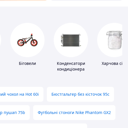
Біговели
Конденсатори
Харчова сіль
кондиціонера
ий чохол на Hot 60i
Бюстгальтер без кісточок 95с
ер пушап 75b
Футбольні стоноги Nike Phantom GX2