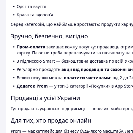
Одяг та взуття
Краса та здоров'я
Серед категорій, що найбільше зростають: продукти харчув
Зручно, безпечно, вигідно
Пром-оплата
захищає кожну покупку: продавець отриму
картку. Плюс не треба переплачувати за післяплату на 
З підпискою Smart — безкоштовна доставка по всій Украї
Регулярно проходять
акції від продавців та сезонні з
Великі покупки можна
оплатити частинами
: від 2 до 
Додаток Prom
— у топ-3 категорії «Покупки» в App Stor
Продавці з усієї України
Тут продають українські підприємці — невеликі майстерні,
Для тих, хто продає онлайн
Prom — маркетплейс для бізнесу будь-якого масштабу. Легк