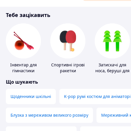
Матеріали для ремонту
Тебе зацікавить
Спорт і відпочинок
Інвентар для
Спортивні ігрові
Затискачі для
гімнастики
ракетки
носа, беруші для
плавання
Що шукають
Щоденники шкільні
K-pop румі костюм для аніматорі
Блузка з мереживом великого розміру
Мереживний ко