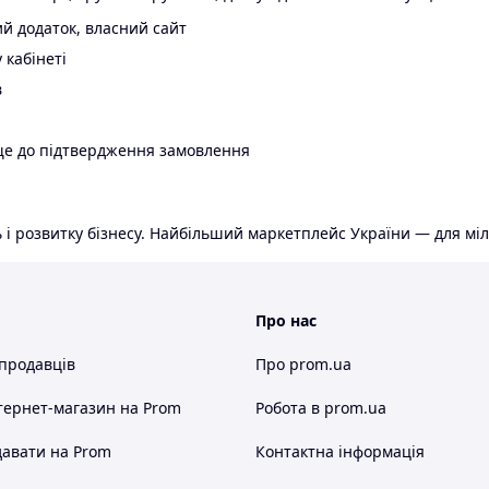
й додаток, власний сайт
 кабінеті
в
ще до підтвердження замовлення
 і розвитку бізнесу. Найбільший маркетплейс України — для міл
Про нас
 продавців
Про prom.ua
тернет-магазин
на Prom
Робота в prom.ua
авати на Prom
Контактна інформація