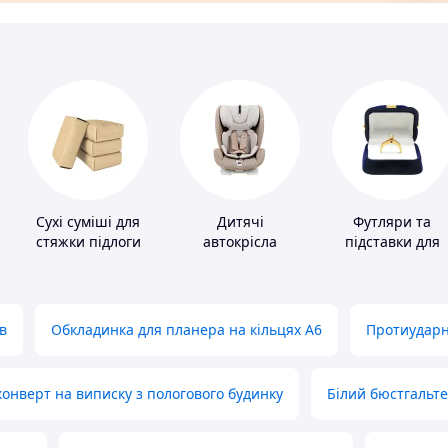
Сухі суміші для
Дитячі
Футляри та
стяжки підлоги
автокрісла
підставки для
коштовностей
в
Обкладинка для планера на кільцях А6
Протиударн
нверт на виписку з пологового будинку
Білий бюстгальт