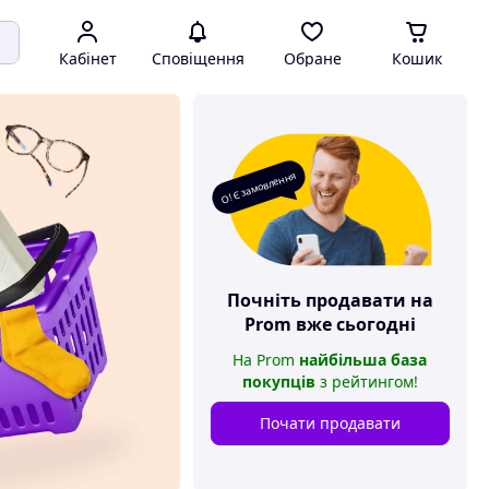
Кабінет
Сповіщення
Обране
Кошик
О! Є замовлення
Почніть продавати на
Prom
вже сьогодні
На
Prom
найбільша база
покупців
з рейтингом
!
Почати продавати