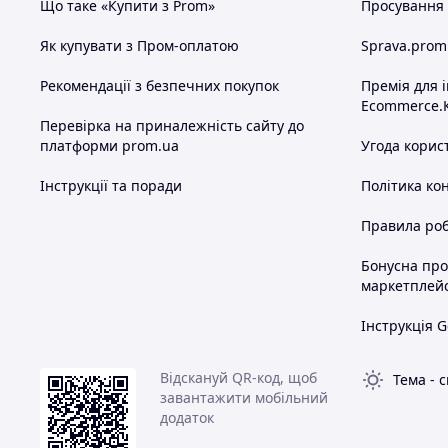
Що таке «Купити з Prom»
Просування в
Як купувати з Пром-оплатою
Sprava.prom
Рекомендації з безпечних покупок
Премія для 
Ecommerce.
Перевірка на приналежність сайту до
платформи prom.ua
Угода корис
Інструкції та поради
Політика ко
Правила роб
Бонусна пр
маркетплей
Інструкція G
Відскануй QR-код, щоб
Тема
-
с
завантажити мобільний
додаток