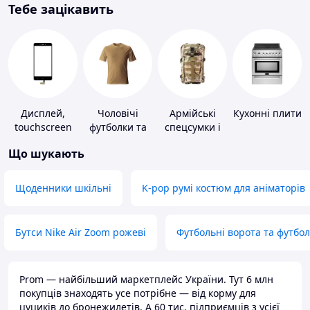
Тебе зацікавить
Дисплей,
Чоловічі
Армійські
Кухонні плити
touchscreen
футболки та
спецсумки і
для телефонів
майки
рюкзаки
Що шукають
Щоденники шкільні
K-pop румі костюм для аніматорів
Бутси Nike Air Zoom рожеві
Футбольні ворота та футбо
Prom — найбільший маркетплейс України. Тут 6 млн
покупців знаходять усе потрібне — від корму для
цуциків до бронежилетів. А 60 тис. підприємців з усієї