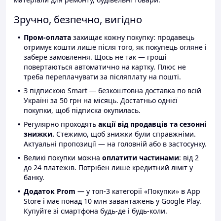
Зручно, безпечно, вигідно
Пром-оплата
захищає кожну покупку: продавець
отримує кошти лише після того, як покупець огляне і
забере замовлення. Щось не так — гроші
повертаються автоматично на картку. Плюс не
треба переплачувати за післяплату на пошті.
З підпискою Smart — безкоштовна доставка по всій
Україні за 50 грн на місяць. Достатньо однієї
покупки, щоб підписка окупилась.
Регулярно проходять
акції від продавців та сезонні
знижки.
Стежимо, щоб знижки були справжніми.
Актуальні пропозиції — на головній або в застосунку.
Великі покупки можна
оплатити частинами
: від 2
до 24 платежів. Потрібен лише кредитний ліміт у
банку.
Додаток Prom
— у топ-3 категорії «Покупки» в App
Store і має понад 10 млн завантажень у Google Play.
Купуйте зі смартфона будь-де і будь-коли.